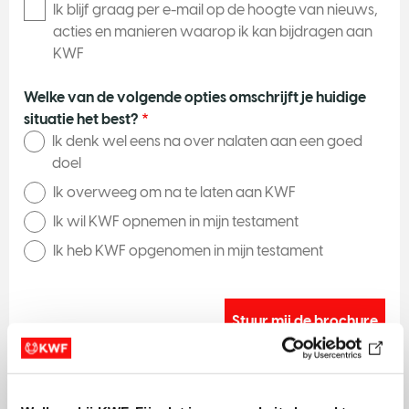
i
Ik blijf graag per e-mail op de hoogte van nieuws,
n
acties en manieren waarop ik kan bijdragen aan
t
KWF
t
w
Welke van de volgende opties omschrijft je huidige
o
situatie het best?
Ik denk wel eens na over nalaten aan een goed
T
doel
h
Ik overweeg om na te laten aan KWF
r
Ik wil KWF opnemen in mijn testament
e
e
Ik heb KWF opgenomen in mijn testament
N
e
e
*Deze velden zijn verplicht