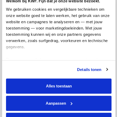
Welkom bij KWF. Fijn dat je onze website bezoekt.
Informatie over hoe KWF persoonsgegevens verwerkt
We gebruiken cookies en vergelijkbare technieken om 
kun je vinden in het
Privacy statement
.
onze website goed te laten werken, het gebruik van onze 
website en campagnes te analyseren en — met jouw 
toestemming — voor marketingdoeleinden. Met jouw 
toestemming kunnen wij en onze partners gegevens 
verwerken, zoals surfgedrag, voorkeuren en technische 
gegevens.
Deze gegevens helpen ons om campagnes te meten, 
prestaties te verbeteren en relevante KWF-content te 
Details tonen
tonen. Je kunt je toestemming op elk moment wijzigen of 
intrekken via Cookie instellingen onderaan de pagina. De 
lijst met cookies is te vinden in het tabblad “details”.
Alles toestaan
Aanpassen