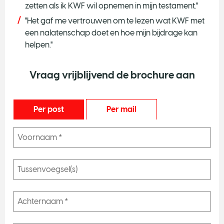
zetten als ik KWF wil opnemen in mijn testament."
"Het gaf me vertrouwen om te lezen wat KWF met
een nalatenschap doet en hoe mijn bijdrage kan
helpen."
Vraag vrijblijvend de brochure aan
Per post
Per mail
N
O
e
n
e
e
J