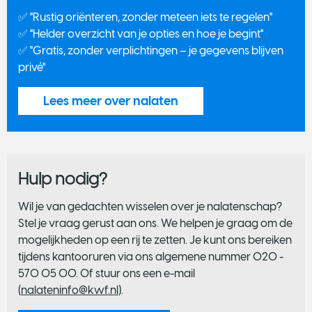
✅ "Rustig oriënteren, zonder meteen iets te regelen"
✅ "Helder overzicht van je opties en hoe je begint"
✅ "Gratis, zonder verplichtingen – je gegevens blijven
privé"
Lees meer over nalaten
Hulp nodig?
Wil je van gedachten wisselen over je nalatenschap?
Stel je vraag gerust aan ons. We helpen je graag om de
mogelijkheden op een rij te zetten. Je kunt ons bereiken
tijdens kantooruren via ons algemene nummer 020 -
570 05 00. Of stuur ons een e-mail
(
nalateninfo@kwf.nl
).