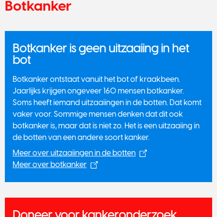
Botkanker
Botkanker is geen uitzaaiing in het
bot
Botkanker ontstaat vanuit het bot of kraakbeen.
Jaarlijks krijgen ongeveer 160 mensen botkanker.
Soms heeft iemand uitzaaiingen in de botten. Dat komt
vaker voor. Sommige mensen denken dat dit ook
botkanker is, maar dat is niet zo. Het is een uitzaaiing in
de botten van een andere soort kanker.
Meer over uitzaaiingen in de botten
Meer over botkanker
Doneer voor kankeronderzoek