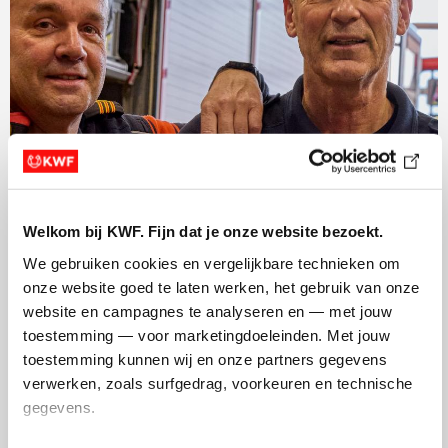
Welkom bij KWF. Fijn dat je onze website bezoekt.
We gebruiken cookies en vergelijkbare technieken om 
onze website goed te laten werken, het gebruik van onze 
website en campagnes te analyseren en — met jouw 
toestemming — voor marketingdoeleinden. Met jouw 
toestemming kunnen wij en onze partners gegevens 
Werk en kanker
verwerken, zoals surfgedrag, voorkeuren en technische 
Wat betekent het voor je werk als je kanker hebt? En
gegevens.
welke rol heb je als werkgever hierin?