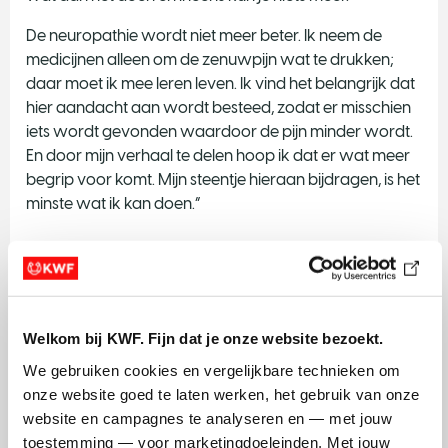
De neuropathie wordt niet meer beter. Ik neem de
medicijnen alleen om de zenuwpijn wat te drukken;
daar moet ik mee leren leven. Ik vind het belangrijk dat
hier aandacht aan wordt besteed, zodat er misschien
iets wordt gevonden waardoor de pijn minder wordt.
En door mijn verhaal te delen hoop ik dat er wat meer
begrip voor komt. Mijn steentje hieraan bijdragen, is het
minste wat ik kan doen.”
Neuropathie en zenuwpijn: wat is het?
Bij neuropathie werken 1 of meer zenuwen niet goed
meer. Dit kan komen door chemotherapie. Door
Welkom bij KWF. Fijn dat je onze website bezoekt.
neuropathie kun je verschillende klachten krijgen.
We gebruiken cookies en vergelijkbare technieken om 
Meestal beginnen deze in de vingertoppen en tenen,
onze website goed te laten werken, het gebruik van onze 
maar ze kunnen ook overgaan naar de handen,
website en campagnes te analyseren en — met jouw 
voeten, armen en benen. Klachten die je kunt krijgen:
toestemming — voor marketingdoeleinden. Met jouw 