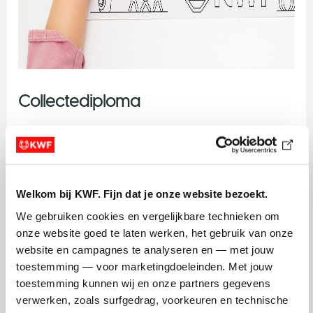
Collectediploma
Jouw inzet verdient een diploma! Download 'm en
hang 'm boven je bed.
Download diploma
Welkom bij KWF. Fijn dat je onze website bezoekt.
Spreekbeurt
We gebruiken cookies en vergelijkbare technieken om 
onze website goed te laten werken, het gebruik van onze 
We verzamelden allerlei weetjes over kanker, speciaal
website en campagnes te analyseren en — met jouw 
voor iedereen die zijn spreekbeurt houdt over kanker
toestemming — voor marketingdoeleinden. Met jouw 
of het werk van KWF Kankerbestrijding. Daarnaast
toestemming kunnen wij en onze partners gegevens 
hebben we allerlei handige materialen voor je
verwerken, zoals surfgedrag, voorkeuren en technische 
spreekbeurt bij elkaar gezet.
Ga naar de pagina met