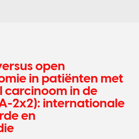
versus open
mie in patiënten met
l carcinoom in de
2x2): internationale
rde en
die