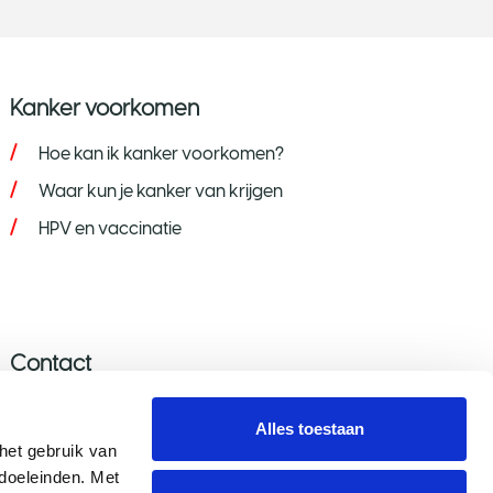
Kanker voorkomen
Hoe kan ik kanker voorkomen?
Waar kun je kanker van krijgen
HPV en vaccinatie
Contact
Stel je vraag
Alles toestaan
Donatie wijzigen/opzeggen
et gebruik van 
oeleinden. Met 
Aanmelden nieuwsbrief