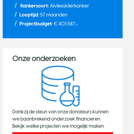
Kankersoort:
Alvleesklierkanker
Looptijd:
57 maanden
Projectbudget:
€ 401.587,-
Onze onderzoeken
Dankzij de steun van onze donateurs kunnen
we baanbrekend onderzoek financieren.
Bekijk welke projecten we mogelijk maken.