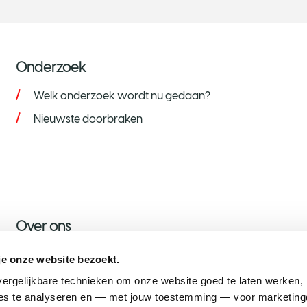
Onderzoek
Welk onderzoek wordt nu gedaan?
Nieuwste doorbraken
Over ons
Over KWF
je onze website bezoekt.
Nieuws
ergelijkbare technieken om onze website goed te laten werken, h
s te analyseren en — met jouw toestemming — voor marketingd
Onze ambassadeurs