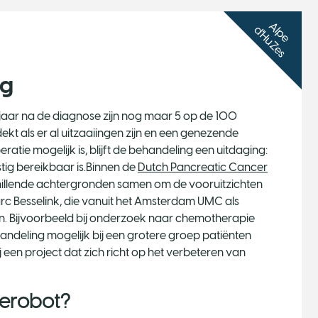
A
l
p
e
'H
u
Z
e
s
d
ng
 5 jaar na de diagnose zijn nog maar 5 op de 100
dekt als er al uitzaaiingen zijn en een genezende
eratie mogelijk is, blijft de behandeling een uitdaging:
astig bereikbaar is.Binnen de
Dutch Pancreatic Cancer
hillende achtergronden samen om de vooruitzichten
Marc Besselink, die vanuit het Amsterdam UMC als
en. Bijvoorbeeld bij onderzoek naar chemotherapie
deling mogelijk bij een grotere groep patiënten
 een project dat zich richt op het verbeteren van
tierobot?