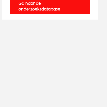
Ga naar de
onderzoeksdatabase