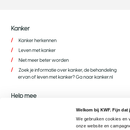
Kanker
Kanker herkennen
Leven met kanker
Niet meer beter worden
Zoek je informatie over kanker, de behandeling
ervan of leven met kanker? Ga naar kanker.nl
Help mee
Help mee op jouw manier
Welkom bij KWF. Fijn dat 
Word donateur
We gebruiken cookies en v
onze website en campagne
Nalaten aan KWF