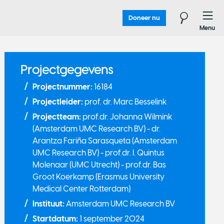
Doneer nu
Menu
Projectgegevens
Projectnummer:
16184
Projectleider:
prof. dr. Marc Besselink
Projectteam:
prof.dr. Johanna Wilmink
(Amsterdam UMC Research BV) - dr.
Arantza Fariña Sarasqueta (Amsterdam
UMC Research BV) - prof.dr. I. Quintus
Molenaar (UMC Utrecht) - prof.dr. Bas
Groot Koerkamp (Erasmus University
Medical Center Rotterdam)
Instituut:
Amsterdam UMC Research BV
Startdatum:
1 september 2024