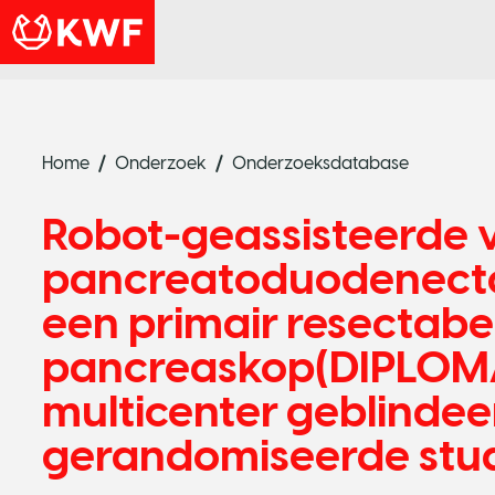
Home
Onderzoek
Onderzoeksdatabase
Robot-geassisteerde 
pancreatoduodenecto
een primair resectabe
pancreaskop(DIPLOMA-
multicenter geblindee
gerandomiseerde stu