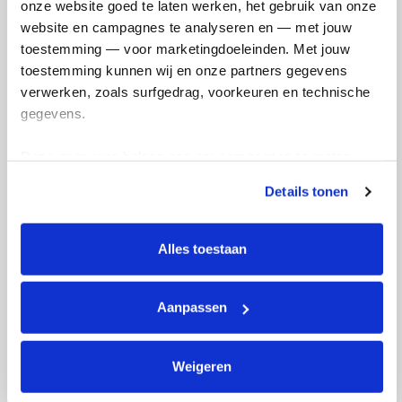
kankersoorten.”
onze website goed te laten werken, het gebruik van onze 
website en campagnes te analyseren en — met jouw 
toestemming — voor marketingdoeleinden. Met jouw 
toestemming kunnen wij en onze partners gegevens 
verwerken, zoals surfgedrag, voorkeuren en technische 
Dossier
gegevens.
Naam:
dr. Simone Dalm
Deze gegevens helpen ons om campagnes te meten, 
Instituut:
Erasmus MC
prestaties te verbeteren en relevante KWF-content te 
Vakgebied:
Radiologie / Nucleaire geneeskunde
Details tonen
tonen. Je kunt je toestemming op elk moment wijzigen of 
Start onderzoek:
1 oktober 2018
intrekken via Cookie instellingen onderaan de pagina. De 
Looptijd:
4 jaar
lijst met cookies is te vinden in het tabblad “details”.
Financiering Alpe d’HuZes/KWF:
€ 498.632,31
Alles toestaan
Aanpassen
Weigeren