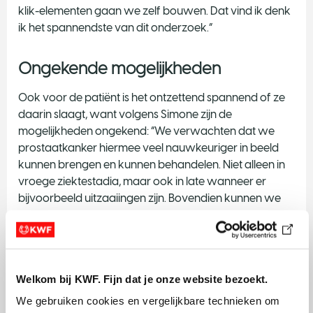
klik-elementen gaan we zelf bouwen. Dat vind ik denk
ik het spannendste van dit onderzoek.”
Ongekende mogelijkheden
Ook voor de patiënt is het ontzettend spannend of ze
daarin slaagt, want volgens Simone zijn de
mogelijkheden ongekend: “We verwachten dat we
prostaatkanker hiermee veel nauwkeuriger in beeld
kunnen brengen en kunnen behandelen. Niet alleen in
vroege ziektestadia, maar ook in late wanneer er
bijvoorbeeld uitzaaiingen zijn. Bovendien kunnen we
zien of behandelingen aanslaan en in de gaten houden
of de kanker terugkeert. In dat opzicht is de methode
multi-inzetbaar. Indien succesvol kunnen patiënten een
veilige en effectieve nieuwe aanpak voor een veel
Welkom bij KWF. Fijn dat je onze website bezoekt.
voorkomende kankersoort tegemoetzien. Daarna is de
techniek relatief snel geschikt te maken voor andere
We gebruiken cookies en vergelijkbare technieken om 