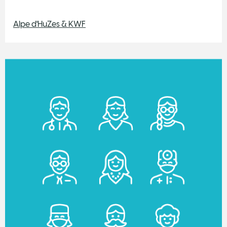
Alpe d'HuZes & KWF