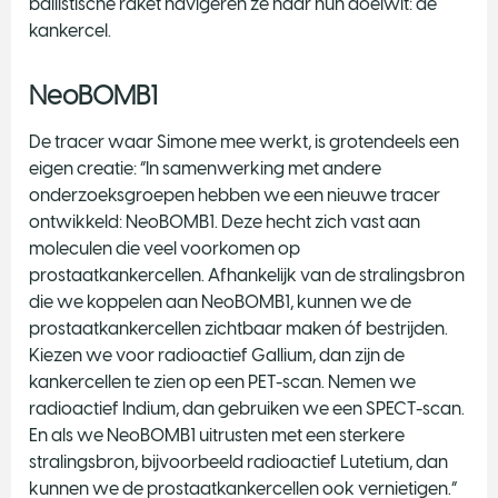
ballistische raket navigeren ze naar hun doelwit: de
kankercel.
NeoBOMB1
De tracer waar Simone mee werkt, is grotendeels een
eigen creatie: “In samenwerking met andere
onderzoeksgroepen hebben we een nieuwe tracer
ontwikkeld: NeoBOMB1. Deze hecht zich vast aan
moleculen die veel voorkomen op
prostaatkankercellen. Afhankelijk van de stralingsbron
die we koppelen aan NeoBOMB1, kunnen we de
prostaatkankercellen zichtbaar maken óf bestrijden.
Kiezen we voor radioactief Gallium, dan zijn de
kankercellen te zien op een PET-scan. Nemen we
radioactief Indium, dan gebruiken we een SPECT-scan.
En als we NeoBOMB1 uitrusten met een sterkere
stralingsbron, bijvoorbeeld radioactief Lutetium, dan
kunnen we de prostaatkankercellen ook vernietigen.”