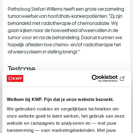
Patholoog Stefan Willems heeft een grote verzameling
tumorweefsel van hoofdhals-kankerpatiënten: “Zij zijn
behandeld met radiotherapie of chemoradiatie. Wij
gaan kijken naar de hoeveelheid afweercellen in de
tumor voor en na de behandeling. Daaruit kunnen we
hopelijk afleiden hoe chemo- en/of radiotherapie het
afweersysteem in stelling brengt.”
Testcase
Het onderzoek concentreert zich op hoofd-
halstumoren. Niet zonder reden volgens Verbrugge:
“Deze tumoren worden vaak veroorzaakt door het
Welkom bij KWF. Fijn dat je onze website bezoekt.
humaan papillomavirus. Dit virus kan ervoor zorgen
We gebruiken cookies en vergelijkbare technieken om 
dat het afweersysteem de tumor goed herkent en
onze website goed te laten werken, het gebruik van onze 
ertegen in actie komt. Dat maakt de
website en campagnes te analyseren en — met jouw 
behandelcombinatie erg kansrijk denken we.“
toestemming — voor marketingdoeleinden. Met jouw 