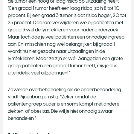
de tumor een hoog of laag risico op uitzaaiing heeft.
“Een graad 1 tumor heeft een laag risico, zo’n 8 tot 10
procent. Bij een graad 3 tumor is dat risico hoger, 20 tot
25 procent. Daarom verwijderen we bij patiënten met
graad 3 wél de lymfeklieren voor nader onderzoek.
Maar toch doe je veel patiënten een onnodige ingreep
aan. En, misschien nog wel belangrijker: bij graad 1
wordt nu niet gezocht naar uitzaaiingen in de
lymfeklieren. Maar ze zijn er wél. Aangezien een grote
groep patiënten een graad 1 tumor heeft, mis je dus
uiteindelijk veel uitzaaiingen!”
Zowel de overbehandeling als de onderbehandeling
vindt Pijnenborg ernstig. “Zeker omdat de
patiëntengroep ouder is en soms kampt met andere
ziekten, of obesitas. Die wil je niet onnodig zwaar
behandelen.”