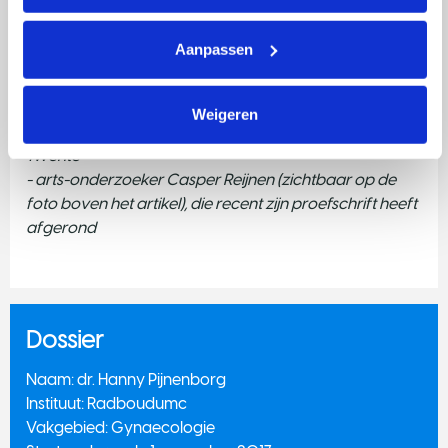
Onderzoek is teamwork! In dat kader noemt
Aanpassen
Pijnenborg graag nog de namen van twee
onderzoekers met wie ze veel samenwerkt in dit
project:
Weigeren
- Peter Lucas, hoogleraar AI en DataScience TU
Twente
- arts-onderzoeker Casper Reijnen (zichtbaar op de
foto boven het artikel), die recent zijn proefschrift heeft
afgerond
Dossier
Naam: dr. Hanny Pijnenborg
Instituut: Radboudumc
Vakgebied: Gynaecologie