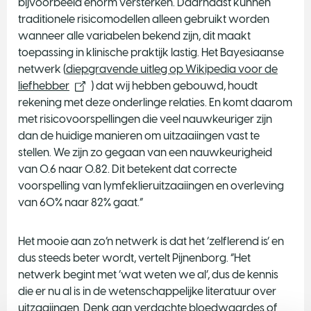
bijvoorbeeld enorm versterken. Daarnaast kunnen
traditionele risicomodellen alleen gebruikt worden
wanneer alle variabelen bekend zijn, dit maakt
toepassing in klinische praktijk lastig. Het Bayesiaanse
netwerk (
diepgravende uitleg op Wikipedia voor de
liefhebber
) dat wij hebben gebouwd, houdt
rekening met deze onderlinge relaties. En komt daarom
met risicovoorspellingen die veel nauwkeuriger zijn
dan de huidige manieren om uitzaaiingen vast te
stellen. We zijn zo gegaan van een nauwkeurigheid
van 0.6 naar 0.82. Dit betekent dat correcte
voorspelling van lymfeklieruitzaaiingen en overleving
van 60% naar 82% gaat.”
Het mooie aan zo’n netwerk is dat het ‘zelflerend is’ en
dus steeds beter wordt, vertelt Pijnenborg. “Het
netwerk begint met ‘wat weten we al’, dus de kennis
die er nu al is in de wetenschappelijke literatuur over
uitzaaiingen. Denk aan verdachte bloedwaardes of