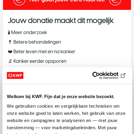
h
r
Jouw donatie maakt dit mogelijk
e
e
🧪 Meer onderzoek
N
💊 Betere behandelingen
e
❤️ Beter leven met en na kanker
e
🔬 Kanker eerder opsporen
Met jouw donatie maken we het verschil voor mensen
die leven met en na kanker. Wil je weten wat we
precies met jouw donatie doen?
Welkom bij KWF. Fijn dat je onze website bezoekt.
Bekijk waar jouw donatie naartoe gaat
We gebruiken cookies en vergelijkbare technieken om 
onze website goed te laten werken, het gebruik van onze 
website en campagnes te analyseren en — met jouw 
toestemming — voor marketingdoeleinden. Met jouw 