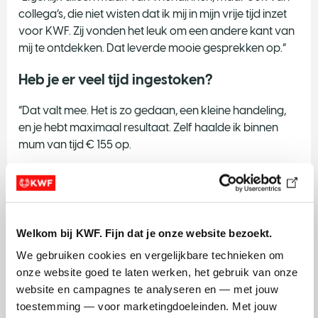
collega’s, die niet wisten dat ik mij in mijn vrije tijd inzet
voor KWF. Zij vonden het leuk om een andere kant van
mij te ontdekken. Dat leverde mooie gesprekken op.”
Heb je er veel tijd ingestoken?
“Dat valt mee. Het is zo gedaan, een kleine handeling,
en je hebt maximaal resultaat. Zelf haalde ik binnen
mum van tijd € 155 op.
Het helpt wel als je even wat tijd besteedt aan het
personaliseren van je pagina. Een foto uploaden, en
een eigen motivatietekstje maken. Als iemand weet
waarom jij je inzet, gunnen ze je meer.”
Welkom bij KWF. Fijn dat je onze website bezoekt.
We gebruiken cookies en vergelijkbare technieken om 
onze website goed te laten werken, het gebruik van onze 
website en campagnes te analyseren en — met jouw 
Word ook collectant
toestemming — voor marketingdoeleinden. Met jouw 