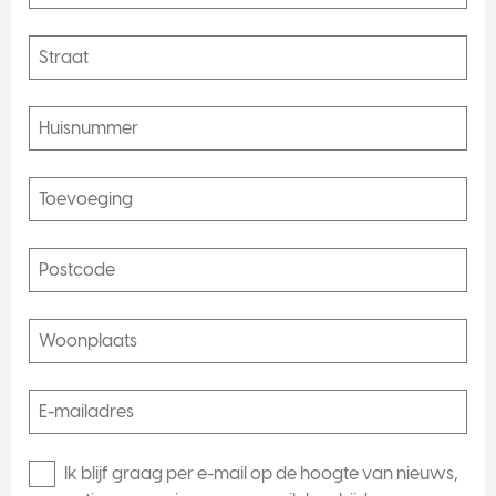
t
o
n
e
T
w
o
p
o
i
n
t
t
w
o
T
Ik blijf graag per e-mail op de hoogte van nieuws,
h