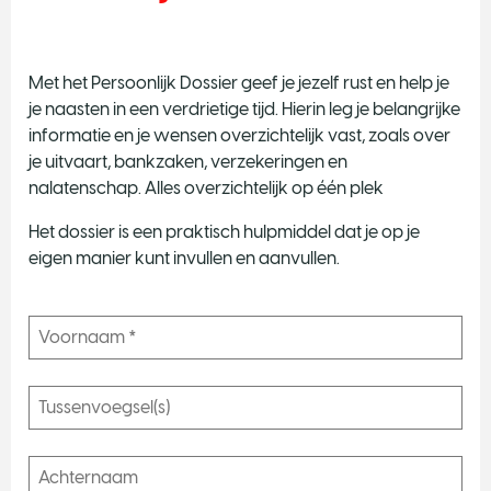
Met het Persoonlijk Dossier geef je jezelf rust en help je
N
je naasten in een verdrietige tijd. Hierin leg je belangrijke
informatie en je wensen overzichtelijk vast, zoals over
O
e
je uitvaart, bankzaken, verzekeringen en
n
nalatenschap. Alles overzichtelijk op één plek
e
e
Het dossier is een praktisch hulpmiddel dat je op je
J
eigen manier kunt invullen en aanvullen.
a
T
w
o
p
o
i
n