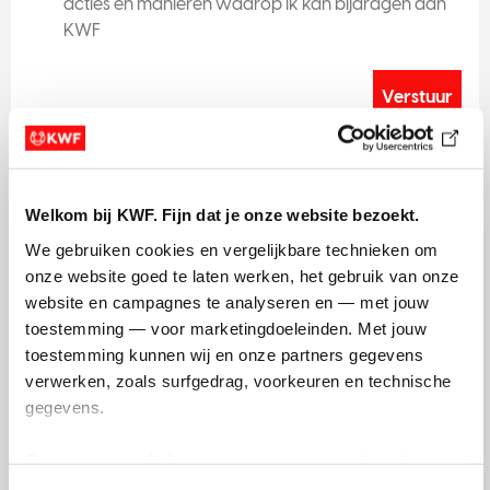
acties en manieren waarop ik kan bijdragen aan
r
KWF
e
e
N
e
e
*Deze velden zijn verplicht
Welkom bij KWF. Fijn dat je onze website bezoekt.
Informatie over hoe KWF persoonsgegevens verwerkt
We gebruiken cookies en vergelijkbare technieken om 
kun je vinden in het
Privacy statement
.
onze website goed te laten werken, het gebruik van onze 
website en campagnes te analyseren en — met jouw 
toestemming — voor marketingdoeleinden. Met jouw 
toestemming kunnen wij en onze partners gegevens 
verwerken, zoals surfgedrag, voorkeuren en technische 
gegevens.
Deze gegevens helpen ons om campagnes te meten, 
Vergelijkbare
prestaties te verbeteren en relevante KWF-content te 