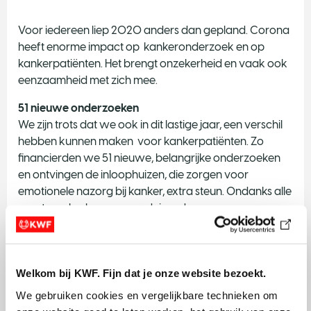
Voor iedereen liep 2020 anders dan gepland. Corona
heeft enorme impact op kankeronderzoek en op
kankerpatiënten. Het brengt onzekerheid en vaak ook
eenzaamheid met zich mee.
51 nieuwe onderzoeken
We zijn trots dat we ook in dit lastige jaar, een verschil
hebben kunnen maken voor kankerpatiënten. Zo
financierden we 51 nieuwe, belangrijke onderzoeken
en ontvingen de inloophuizen, die zorgen voor
emotionele nazorg bij kanker, extra steun. Ondanks alle
maatregelen kwamen er duizenden mensen op een
corona-proof manier, voor KWF in actie. We hielden
een succesvolle anderhalve meter collecte én we
verlichtten duizenden lampionnen voor iedereen die
Welkom bij KWF. Fijn dat je onze website bezoekt.
geraakt is door kanker.
We gebruiken cookies en vergelijkbare technieken om 
Bekijk de video