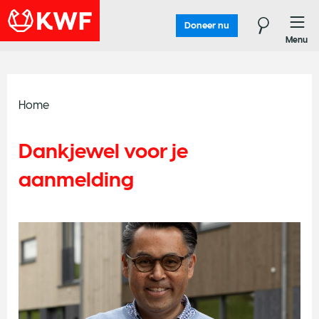
Doneer nu
Menu
Home
Dankjewel voor je
aanmelding