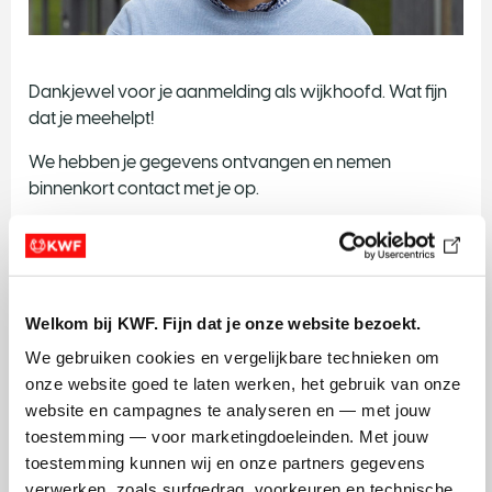
Dankjewel voor je aanmelding als wijkhoofd. Wat fijn
dat je meehelpt!
We hebben je gegevens ontvangen en nemen
binnenkort contact met je op.
Vragen?
Heb je in de tussentijd vragen? Neem contact op met
het Servicepunt vrijwilligers via 020 - 570 0590 (ma
Welkom bij KWF. Fijn dat je onze website bezoekt.
t/m vrij 9.00-17.00) of
vrijwilligers@kwf.nl
.
We gebruiken cookies en vergelijkbare technieken om 
onze website goed te laten werken, het gebruik van onze 
website en campagnes te analyseren en — met jouw 
toestemming — voor marketingdoeleinden. Met jouw 
Dit maken we mogelijk dankzij de
toestemming kunnen wij en onze partners gegevens 
collecte
verwerken, zoals surfgedrag, voorkeuren en technische 