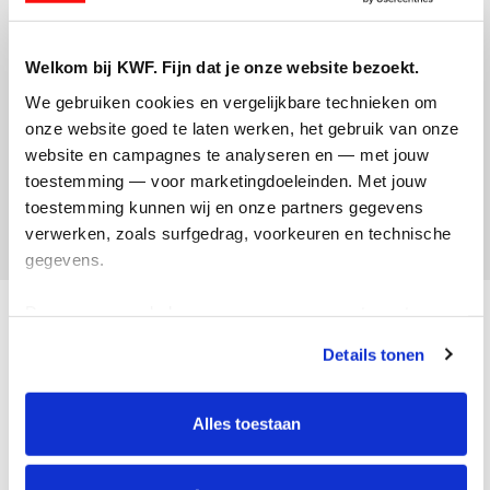
Welkom bij KWF. Fijn dat je onze website bezoekt.
Hartelijk dank voor je aanvraag. Je ontvangt de
digitale brochure
Samen sneller
binnen enkele minuten
We gebruiken cookies en vergelijkbare technieken om 
via e-mail. Controleer zo nodig de map Ongewenste e-
onze website goed te laten werken, het gebruik van onze 
mail.
website en campagnes te analyseren en — met jouw 
toestemming — voor marketingdoeleinden. Met jouw 
toestemming kunnen wij en onze partners gegevens 
verwerken, zoals surfgedrag, voorkeuren en technische 
gegevens.
Deze gegevens helpen ons om campagnes te meten, 
Kanker
prestaties te verbeteren en relevante KWF-content te 
Details tonen
tonen. Je kunt je toestemming op elk moment wijzigen of 
intrekken via Cookie instellingen onderaan de pagina. De 
Onderzoek
lijst met cookies is te vinden in het tabblad “details”.
Alles toestaan
Kanker voorkomen