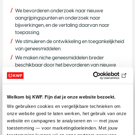
We bevorderen onderzoek naar nieuwe
aangrijpingspunten en onderzoek naar
bijwerkingen, en de vertaling daarvan naar
toepassing.
We stimuleren de ontwikkeling en toegankelijkheid
van geneesmiddelen.
We maken niche geneesmiddelen breder
beschikbaar door het bevorderen van nieuwe
businessmodellen en investeren in infrastructuur
voor niet-commerciële geneesmiddelen.
We stimuleren ontwikkeling van infrastructuur voor
productie op locatie.
Welkom bij KWF. Fijn dat je onze website bezoekt.
We bevorderen duurzame medicijnontwikkeling
We gebruiken cookies en vergelijkbare technieken om 
door maatschappelijk verantwoord licentiëren en
onze website goed te laten werken, het gebruik van onze 
(internationale) transparantie in de prijsopbouw.
website en campagnes te analyseren en — met jouw 
We scheppen de juiste randvoorwaarden voor
toestemming — voor marketingdoeleinden. Met jouw 