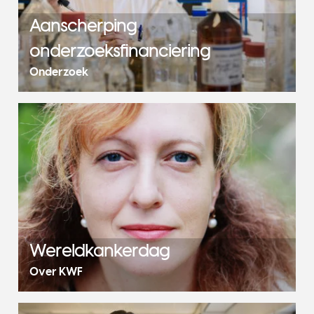
Aanscherping
onderzoeksfinanciering
Onderzoek
Wereldkankerdag
Over KWF