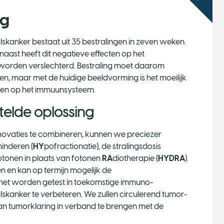
ng
anker bestaat uit 35 bestralingen in zeven weken.
naast heeft dit negatieve effecten op het
orden verslechterd. Bestraling moet daarom
 maar met de huidige beeldvorming is het moeilijk
ten op het immuunsysteem.
elde oplossing
nnovaties te combineren, kunnen we preciezer
inderen (
HY
pofractionatie), de stralingsdosis
rotonen in plaats van fotonen
RA
diotherapie (
HYDRA
).
n en kan op termijn mogelijk de
et worden getest in toekomstige immuno-
skanker te verbeteren. We zullen circulerend tumor-
an tumorklaring in verband te brengen met de