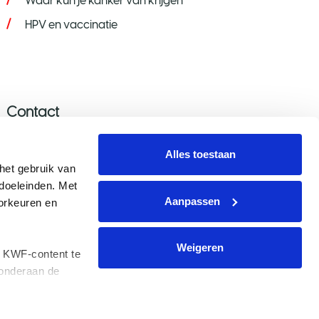
Waar kun je kanker van krijgen
HPV en vaccinatie
Contact
Stel je vraag
Alles toestaan
Donatie wijzigen/opzeggen
et gebruik van 
oeleinden. Met 
Aanmelden nieuwsbrief
Aanpassen
rkeuren en 
Voor de pers
Weigeren
 KWF-content te 
onderaan de 