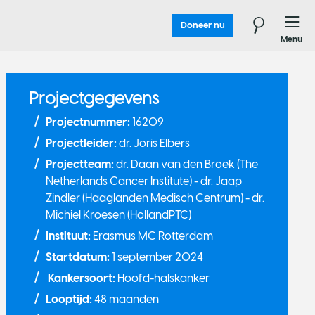
Doneer nu
Menu
Projectgegevens
Projectnummer:
16209
Projectleider:
dr. Joris Elbers
Projectteam:
dr. Daan van den Broek (The
Netherlands Cancer Institute) - dr. Jaap
Zindler (Haaglanden Medisch Centrum) - dr.
Michiel Kroesen (HollandPTC)
Instituut:
Erasmus MC Rotterdam
Startdatum:
1 september 2024
Kankersoort:
Hoofd-halskanker
Looptijd:
48 maanden