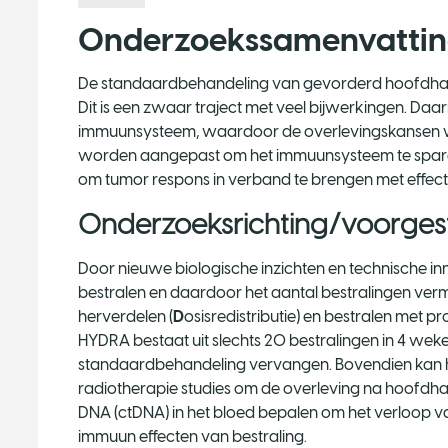
Onderzoekssamenvatti
De standaardbehandeling van gevorderd hoofdhalsk
Dit is een zwaar traject met veel bijwerkingen. Daar
immuunsysteem, waardoor de overlevingskansen w
worden aangepast om het immuunsysteem te sparen,
om tumor respons in verband te brengen met effec
Onderzoeksrichting/voorgest
Door nieuwe biologische inzichten en technische i
bestralen en daardoor het aantal bestralingen verm
herverdelen (
D
osisredistributie) en bestralen met p
HYDRA bestaat uit slechts 20 bestralingen in 4 weke
standaardbehandeling vervangen. Bovendien kan h
radiotherapie studies om de overleving na hoofdhal
DNA (ctDNA) in het bloed bepalen om het verloop v
immuun effecten van bestraling.