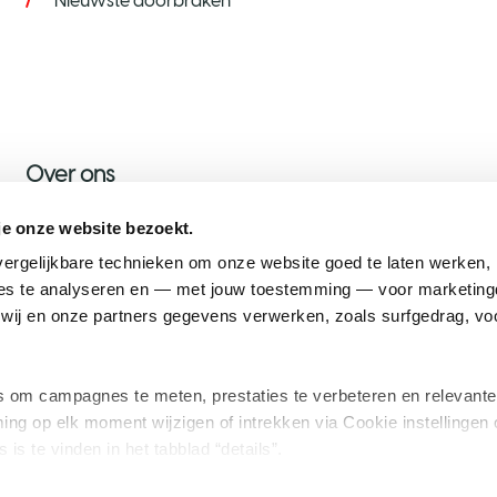
Nieuwste doorbraken
Over ons
Over KWF
je onze website bezoekt.
Nieuws
ergelijkbare technieken om onze website goed te laten werken, h
s te analyseren en — met jouw toestemming — voor marketingd
Onze ambassadeurs
ij en onze partners gegevens verwerken, zoals surfgedrag, voo
Werken bij KWF
om campagnes te meten, prestaties te verbeteren en relevante
ing op elk moment wijzigen of intrekken via Cookie instellingen 
 is te vinden in het tabblad “details”.