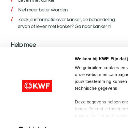
Leven met kanker
Niet meer beter worden
Zoek je informatie over kanker, de behandeling
ervan of leven met kanker? Ga naar kanker.nl
Help mee
Help mee op jouw manier
Welkom bij KWF. Fijn dat 
Word donateur
We gebruiken cookies en v
onze website en campagne
Nalaten aan KWF
jouw toestemming kunnen w
Steun met een grote gift
technische gegevens.
Speel mee met de KWF Loterij
Deze gegevens helpen ons 
tonen. Je kunt je toestemm
pagina. De lijst met cookies