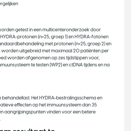
rgelijken
 worden getest in een multicenteronderzoek door
et HYDRA-protonen (n=25, groep 1) en HYDRA-fotonen
tandaardbehandeling met protonen (n=25, groep 2) en
en worden uitgebreid met maximaal 20 patiënten per
bloed worden afgenomen op zes tijdstippen voor,
immuunsysteem te testen (WP2) en ctDNA tijdens en na
erde behandellast. Het HYDRA-bestralingsschema en
atieve effecten op het immuunsysteem dan 35
len aangrijpingspunten vinden voor een betere
.