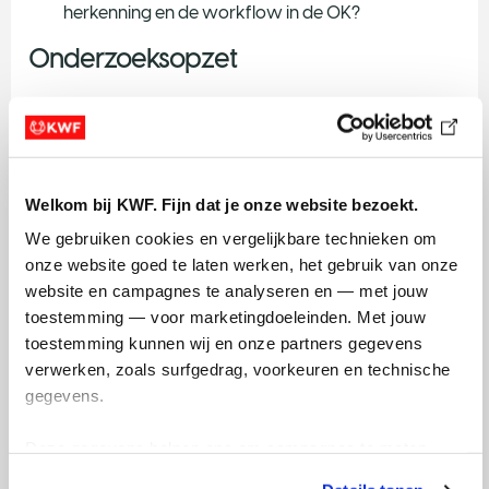
herkenning en de workflow in de OK?
Onderzoeksopzet
In stap 1 ontwerpen en maken we meerdere varianten
van de kleurstof en testen we chemische
eigenschappen, helderheid en bindingskracht van de
kleurstof aan tumor cellen in het lab. In stap 2 bouwen
Welkom bij KWF. Fijn dat je onze website bezoekt.
we een “levende biobank” van patiënt-afgeleide mini-
tumoren en testen we daar binding en opname van de
We gebruiken cookies en vergelijkbare technieken om 
kleurstof; we maken ook muismodellen met deze mini-
onze website goed te laten werken, het gebruik van onze 
tumoren om zo dicht mogelijk bij de situatie in de mens
website en campagnes te analyseren en — met jouw 
te blijven. In stap 3 bepalen we dosis en timing en meten
toestemming — voor marketingdoeleinden. Met jouw 
we prestaties in muismodellen met klinische ICG-
toestemming kunnen wij en onze partners gegevens 
camera’s.
verwerken, zoals surfgedrag, voorkeuren en technische 
gegevens.
Verwachte uitkomsten
Deze gegevens helpen ons om campagnes te meten, 
We streven er naar om een kleurstof te ontwikkelen die
prestaties te verbeteren en relevante KWF-content te 
vrijwel direct getest kan worden op mensen.