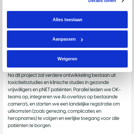
Details tonen
tonen. Je kunt je toestemming op elk moment wijzigen of 
Daarnaast willen we gebruiksinstructies (dosis, timing,
intrekken via Cookie instellingen onderaan de pagina. De 
camera-instellingen), gevalideerde AI-ondersteuning
lijst met cookies is te vinden in het tabblad “details”.
Alles toestaan
en gestandaardiseerde protocollen en datasets die
andere ziekenhuizen en onderzoekers kunnen
gebruiken ontwikkeld hebben. Deze set vormt de basis
Aanpassen
voor de aanvraag van de eerste klinische studie.
Benodigde stappen voor
Weigeren
implementatie
Na dit project zal verdere ontwikkeling bestaan uit
toxiciteitsstudies en klinische studies in gezonde
vrijwilligers en pNET patiënten. Parallel leiden we OK-
teams op, integreren we AI-overlays op bestaande
camera’s, en starten we een landelijke registratie om
uitkomsten (zoals genezing, complicaties en
heropnames) te volgen en eerlijke toegang voor alle
patiënten te borgen.