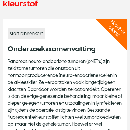
kleurstof
H
e
a
t
h
~
H
l
l
a
n
d
l
o
start binnenkort
Onderzoekssamenvatting
Pancreas neuro-endocriene tumoren (pNET’s) zijn
zeldzame tumoren die ontstaan uit
hormoonproducerende (neuro-endocriene) cellen in
de alvleesklier. Ze veroorzaken vaak lange tijd geen
klachten. Daardoor worden ze laat ontdekt. Opereren
is dan de enige genezende behandeling, maar kleine of
dieper gelegen tumoren en uitzaaiingen in lymfeklieren
zijn tijdens de operatie lastig te vinden. Bestaande
fluorescentiekleurstoffen lichten wel tumorbloedvaten
op, maar niet de gehele tumor. Hoewel er wél