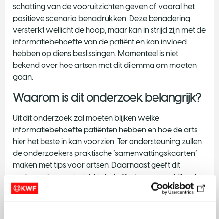
schatting van de vooruitzichten geven of vooral het
positieve scenario benadrukken. Deze benadering
versterkt wellicht de hoop, maar kan in strijd zijn met de
informatiebehoefte van de patiënt en kan invloed
hebben op diens beslissingen. Momenteel is niet
bekend over hoe artsen met dit dilemma om moeten
gaan.
Waarom is dit onderzoek belangrijk?
Uit dit onderzoek zal moeten blijken welke
informatiebehoefte patiënten hebben en hoe de arts
hier het beste in kan voorzien. Ter ondersteuning zullen
de onderzoekers praktische ‘samenvattingskaarten’
maken met tips voor artsen. Daarnaast geeft dit
onderzoek meer inzicht in het effect van verschillende
boodschappen op verschillende patiënten.
Bijvoorbeeld: ‘Kan het kwaad om een positief plaatje te
schetsen?’ en ‘Wat is het effect van het noemen van