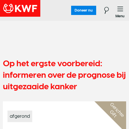
Doneer nu
Menu
Op het ergste voorbereid:
informeren over de prognose bij
uitgezaaide kanker
G
e
r
i
c
h
t
e
i
f
t
G
afgerond