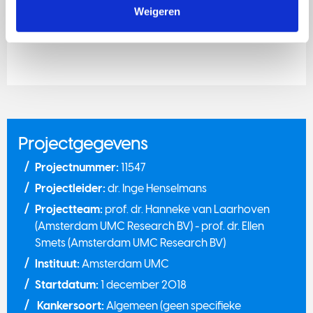
Weigeren
en tevredenheid.
Projectgegevens
Projectnummer:
11547
Projectleider:
dr. Inge Henselmans
Projectteam:
prof. dr. Hanneke van Laarhoven
(Amsterdam UMC Research BV) - prof. dr. Ellen
Smets (Amsterdam UMC Research BV)
Instituut:
Amsterdam UMC
Startdatum:
1 december 2018
Kankersoort:
Algemeen (geen specifieke