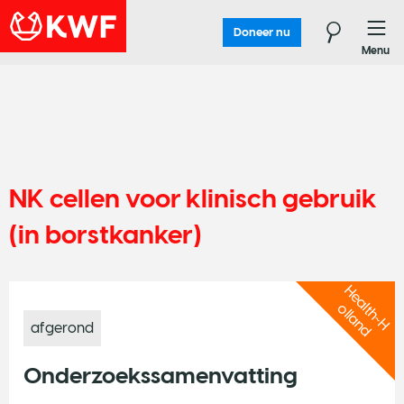
Doneer nu
Menu
NK cellen voor klinisch gebruik
(in borstkanker)
H
e
a
t
h
~
H
l
l
a
n
d
l
o
afgerond
Onderzoekssamenvatting