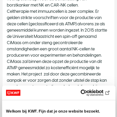
borstkanker met NK en CAR-NK cellen.
Celtherapie met immuuncellen is zeer complex. Er
gelden strikte voorschriften voor de productie van
deze cellen (geclassificeerd als ATMP) alvorens ze als
geneesmiddel kunnen worden ingezet. In 2015 startte
de Universiteit Maastricht een spin-off genaamd
CiMaas om onder steng gecontroleerde
omstandigheden een groot aantal NK-cellen te
produceren voor experimenten en behandelingen.
CiMaas zal binnen deze opzet de productie van dit
ATMP geneesmiddel zo kostenefficiënt mogelijk te
maken. Het project zal door deze gecombineerde
aanpak er voor zorgen dat zonder uitstel de stap kan
worden gezet naar studies en behandelingen bij
patienten met uitgezaaid borstkanker. CiMaas zal
tevens haar infrastructuur beschikbaar stellen voor
derden die NK cellen willen gebruiken voor klinische
Welkom bij KWF. Fijn dat je onze website bezoekt.
studies.