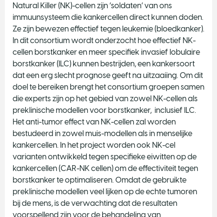
Natural Killer (NK)-cellen zijn ‘soldaten’ van ons
immuunsysteem die kankercellen direct kunnen doden.
Ze zijn bewezen effectief tegen leukemie (bloedkanker).
In dit consortium wordt onderzocht hoe effectief NK-
cellen borstkanker en meer specifiek invasief lobulaire
borstkanker (ILC) kunnen bestrijden, een kankersoort
dat een erg slecht prognose geeft na uitzaaiing. Om dit
doel te bereiken brengt het consortium groepen samen
die experts zijn op het gebied van zowel NK-cellen als
preklinische modellen voor borstkanker, inclusief ILC.
Het anti-tumor effect van NK-cellen zal worden
bestudeerd in zowel muis-modellen als in menselijke
kankercellen. In het project worden ook NK-cel
varianten ontwikkeld tegen specifieke eiwitten op de
kankercellen (CAR-NK cellen) om de effectiviteit tegen
borstkanker te optimaliseren. Omdat de gebruikte
preklinische modellen veel lijken op de echte tumoren
bij de mens, is de verwachting dat de resultaten
voorspellend zijn voor de behandeling van