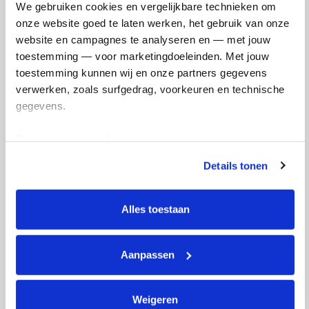
We gebruiken cookies en vergelijkbare technieken om 
onze website goed te laten werken, het gebruik van onze 
website en campagnes te analyseren en — met jouw 
toestemming — voor marketingdoeleinden. Met jouw 
toestemming kunnen wij en onze partners gegevens 
verwerken, zoals surfgedrag, voorkeuren en technische 
Projectgegevens
gegevens.
Projectnummer:
14352
Deze gegevens helpen ons om campagnes te meten, 
Projectleider:
prof. dr. Gerard Bos
prestaties te verbeteren en relevante KWF-content te 
Details tonen
Projectteam:
prof. dr. Patrick Derksen (UMC
tonen. Je kunt je toestemming op elk moment wijzigen of 
Utrecht) - prof. dr. Gerard Bos (Maastricht UMC+
intrekken via Cookie instellingen onderaan de pagina. De 
(Maastricht University))
lijst met cookies is te vinden in het tabblad “details”.
Alles toestaan
Instituut:
Universiteit Maastricht
Startdatum:
1 november 2021
Aanpassen
Kankersoort:
Borstkanker (incl. DCIS) - Bloedkanker
- Multipel myeloom (ziekte van Kahler)
Looptijd:
41 maanden
Weigeren