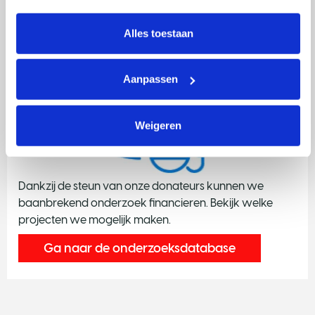
intrekken via Cookie instellingen onderaan de pagina. De 
lijst met cookies is te vinden in het tabblad “details”.
Alles toestaan
Onze onderzoeken
Aanpassen
Weigeren
Dankzij de steun van onze donateurs kunnen we
baanbrekend onderzoek financieren. Bekijk welke
projecten we mogelijk maken.
Ga naar de onderzoeksdatabase