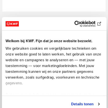
Projectgegevens
Projectnummer:
14596
Welkom bij KWF. Fijn dat je onze website bezoekt.
Projectleider:
dr. Cornelia van Uden-Kraan
We gebruiken cookies en vergelijkbare technieken om 
onze website goed te laten werken, het gebruik van onze 
Projectteam:
dr. Ewoudt van de Garde (Utrecht
website en campagnes te analyseren en — met jouw 
University)
toestemming — voor marketingdoeleinden. Met jouw 
Instituut:
Santeon
toestemming kunnen wij en onze partners gegevens 
Startdatum:
1 mei 2023
verwerken, zoals surfgedrag, voorkeuren en technische 
Kankersoort:
Longkanker
gegevens.
Looptijd:
44 maanden
Deze gegevens helpen ons om campagnes te meten, 
Projectbudget:
€ 653.621,-
prestaties te verbeteren en relevante KWF-content te 
Details tonen
tonen. Je kunt je toestemming op elk moment wijzigen of 