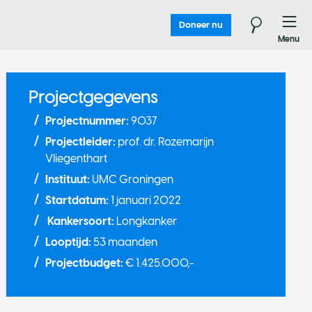
Doneer nu
Menu
Projectgegevens
Projectnummer:
9037
Projectleider:
prof. dr. Rozemarijn
Vliegenthart
Instituut:
UMC Groningen
Startdatum:
1 januari 2022
Kankersoort:
Longkanker
Looptijd:
53 maanden
Projectbudget:
€ 1.425.000,-