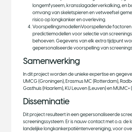
longemfyseem, kransslagaderverkalking, en bo
omvang van skeletspieren en vetweefsel geme
risico op longkanker en overleving.
VoorspellingsmodellenVoorspellende factoren
predictiemodellen voor selectie van screenin
behoeven. Gegevens van elk extra tijdpunt w
gepersonaliseerde voorspelling van screenings
Samenwerking
In dit project worden de unieke expertise en gege
UMCG (Groningen), Erasmus MC (Rotterdam), Radb
Gasthuis (Haarlem), KU Leuven (Leuven) en MUMC+ 
Disseminatie
Dit project resulteert in een gepersonaliseerde scr
screeningssysteem. Er is nauw contact met o.a. de
landelijke longkankerpatiëntenvereniging, voor over