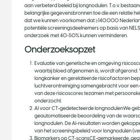
aan verbeterd beleid bij longnodulen. T.o.v. best
belangrijke gegevensbronnen toe die een relatie h
dat we kunnen voorkomen dat ≥140.000 Nederla
potentiële screeningsdeelnemers op basis van NEL
onderzoek met 40-50% kunnen verminderen.
Onderzoeksopzet
Evaluatie van genetische en omgeving risicos
waarbij bloed afgenomen is, wordt afgerond.
longkanker en gerelateerde risicofactoren b
luchtverontreiniging samengebracht voor een
van deze risicoscores tezamen met persoonsk
onderzocht.
AI voor CT-gedetecteerde longnodulenWe gebr
geautomatiseerde beoordeling van de waarsch
longnodulen. De AI-resultaten worden gekoppel
van het screeningsbeleid voor longnodulen (ve
Biomarkers op CT-scansCE-gemarkeerde, geau