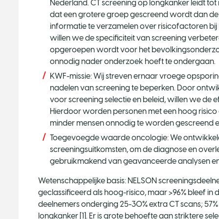
Nederland. CT screening op longkanker leidt tot
dat een grotere groep gescreend wordt dan de g
informatie te verzamelen over risicofactoren b
willen we de specificiteit van screening verbete
opgeroepen wordt voor het bevolkingsonderzoe
onnodig nader onderzoek hoeft te ondergaan.
KWF-missie: Wij streven ernaar vroege opsporin
nadelen van screening te beperken. Door ontw
voor screening selectie en beleid, willen we de 
Hierdoor worden personen met een hoog risico 
minder mensen onnodig te worden gescreend 
Toegevoegde waarde oncologie: We ontwikkele
screeningsuitkomsten, om de diagnose en overl
gebruikmakend van geavanceerde analysen en
Wetenschappelijke basis: NELSON screeningsdeel
geclassificeerd als hoog-risico, maar >96% bleef i
deelnemers onderging 25-30% extra CT scans; 57
longkanker [1]. Er is grote behoefte aan striktere se