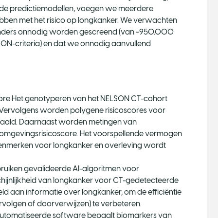
aande predictiemodellen, voegen we meerdere
ebben met het risico op longkanker. We verwachten
nders onnodig worden gescreend (van ~950.000
SON-criteria) en dat we onnodig aanvullend
core Het genotyperen van het NELSON CT-cohort
 Vervolgens worden polygene risicoscores voor
epaald. Daarnaast worden metingen van
 omgevingsrisicoscore. Het voorspellende vermogen
enmerken voor longkanker en overleving wordt
uiken gevalideerde AI-algoritmen voor
ijnlijkheid van longkanker voor CT-gedetecteerde
d aan informatie over longkanker, om de efficiëntie
rvolgen of doorverwijzen) te verbeteren.
tomatiseerde software bepaalt biomarkers van