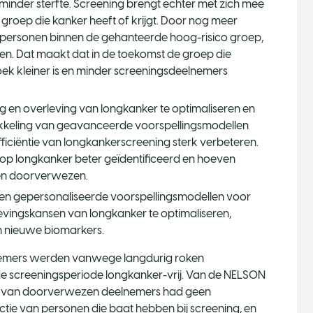
 minder sterfte. Screening brengt echter met zich mee
roep die kanker heeft of krijgt. Door nog meer
ij personen binnen de gehanteerde hoog-risico groep,
ren. Dat maakt dat in de toekomst de groep die
k kleiner is en minder screeningsdeelnemers
g en overleving van longkanker te optimaliseren en
ikkeling van geavanceerde voorspellingsmodellen
efficiëntie van longkankerscreening sterk verbeteren.
op longkanker beter geïdentificeerd en hoeven
en doorverwezen.
n gepersonaliseerde voorspellingsmodellen voor
evingskansen van longkanker te optimaliseren,
 nieuwe biomarkers.
nemers werden vanwege langdurig roken
n de screeningsperiode longkanker-vrij. Van de NELSON
% van doorverwezen deelnemers had geen
lectie van personen die baat hebben bij screening, en