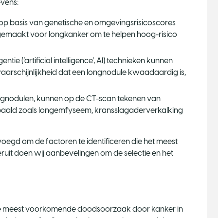
vens:
p basis van genetische en omgevingsrisicoscores
 gemaakt voor longkanker om te helpen hoog-risico
tie (‘artificial intelligence’, AI) technieken kunnen
rschijnlijkheid dat een longnodule kwaadaardig is,
ngnodulen, kunnen op de CT-scan tekenen van
aald zoals longemfyseem, kransslagaderverkalking
d om de factoren te identificeren die het meest
eruit doen wij aanbevelingen om de selectie en het
de meest voorkomende doodsoorzaak door kanker in