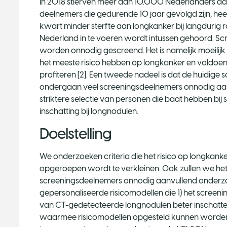
In 2018 stierven meer dan 10.000 Nederlanders a
deelnemers die gedurende 10 jaar gevolgd zijn, hee
kwart minder sterfte aan longkanker bij langdurig 
Nederland in te voeren wordt intussen gehoord. Sc
worden onnodig gescreend. Het is namelijk moeilijk
het meeste risico hebben op longkanker en voldoe
profiteren [2]. Een tweede nadeel is dat de huidige 
ondergaan veel screeningsdeelnemers onnodig aanv
striktere selectie van personen die baat hebben bi
inschatting bij longnodulen.
Doelstelling
We onderzoeken criteria die het risico op longkan
opgeroepen wordt te verkleinen. Ook zullen we he
screeningsdeelnemers onnodig aanvullend onderzo
gepersonaliseerde risicomodellen die 1) het screenin
van CT-gedetecteerde longnodulen beter inschatte
waarmee risicomodellen opgesteld kunnen worden