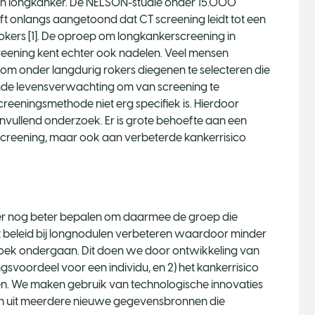
an longkanker. De NELSON-studie onder 15.000
ft onlangs aangetoond dat CT screening leidt tot een
rokers [1]. De oproep om longkankerscreening in
reening kent echter ook nadelen. Veel mensen
 om onder langdurig rokers diegenen te selecteren die
nde levensverwachting om van screening te
screeningsmethode niet erg specifiek is. Hierdoor
ullend onderzoek. Er is grote behoefte aan een
j screening, maar ook aan verbeterde kankerrisico
ker nog beter bepalen om daarmee de groep die
t beleid bij longnodulen verbeteren waardoor minder
ek ondergaan. Dit doen we door ontwikkeling van
gsvoordeel voor een individu, en 2) het kankerrisico
n. We maken gebruik van technologische innovaties
 uit meerdere nieuwe gegevensbronnen die