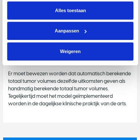
intrekken via Cookie instellingen onderaan de pagina. De 
Succesvolle implementatie van kunstmatige
lijst met cookies is te vinden in het tabblad “details”.
intelligentie om automatisch tumor volume te
Alles toestaan
berekenen voor patiënten met naar de lever
uitgezaaide darmkanker. Als gevolg zullen patiënten
Aanpassen
een gepersonaliseerde behandeling krijgen, met
daardoor een betere kwaliteit van leven.
Omschrijving stappen nodig om
Weigeren
resultaat te implementeren
Er moet bewezen worden dat automatisch berekende
totaal tumor volumes dezelfde uitkomsten geven als
handmatig berekende totaal tumor volumes.
Tegelijkertijd moet het model geïmplementeerd
worden in de dagelijkse klinische praktijk van de arts.