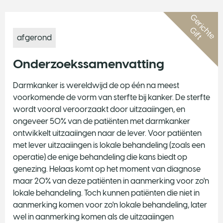
G
e
r
i
c
h
t
e
i
f
t
G
afgerond
Onderzoekssamenvatting
Darmkanker is wereldwijd de op één na meest
voorkomende de vorm van sterfte bij kanker. De sterfte
wordt vooral veroorzaakt door uitzaaiingen, en
ongeveer 50% van de patiënten met darmkanker
ontwikkelt uitzaaiingen naar de lever. Voor patiënten
met lever uitzaaiingen is lokale behandeling (zoals een
operatie) de enige behandeling die kans biedt op
genezing. Helaas komt op het moment van diagnose
maar 20% van deze patiënten in aanmerking voor zo'n
lokale behandeling. Toch kunnen patiënten die niet in
aanmerking komen voor zo'n lokale behandeling, later
wel in aanmerking komen als de uitzaaiingen