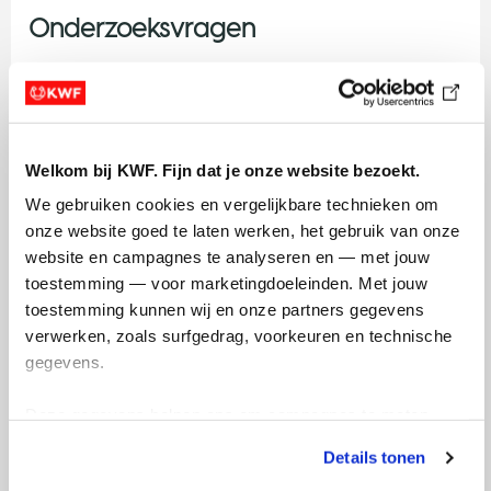
Onderzoeksvragen
Kan een arts in de dagelijkste praktijk gebruik maken
van totaal tumor volume door kunstmatige intelligentie,
om zo betere zorg te leveren aan patiënten met naar
de lever uitgezaaide darmkanker?
Welkom bij KWF. Fijn dat je onze website bezoekt.
Onderzoeksopzet
We gebruiken cookies en vergelijkbare technieken om 
onze website goed te laten werken, het gebruik van onze 
In een samenwerking tussen chirurgen, radiologen en
website en campagnes te analyseren en — met jouw 
oncologen wordt er kunstmatige intelligentie
toestemming — voor marketingdoeleinden. Met jouw 
ontwikkeld door mensen met technische expertise.
toestemming kunnen wij en onze partners gegevens 
Uiteindelijk moet de technische afdeling van het
verwerken, zoals surfgedrag, voorkeuren en technische 
ziekenhuis samen met de leverancier van het
gegevens.
elektronische patiëntendossier ervoor zorgen dat de
kunstmatige intelligentie geïmplementeerd wordt.
Deze gegevens helpen ons om campagnes te meten, 
prestaties te verbeteren en relevante KWF-content te 
Verwachte uitkomsten
Details tonen
tonen. Je kunt je toestemming op elk moment wijzigen of 