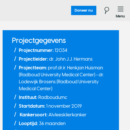
Doneer nu
Menu
Projectgegevens
Projectnummer:
12034
Projectleider:
dr. John J.J. Hermans
Projectteam:
prof.dr.ir. Henkjan Huisman
(Radboud University Medical Center) - dr.
Lodewijk Brosens (Radboud University
Medical Center)
Instituut:
Radboudumc
Startdatum:
1 november 2019
Kankersoort:
Alvleesklierkanker
Looptijd:
36 maanden