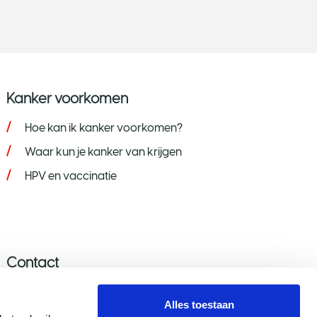
Kanker voorkomen
Hoe kan ik kanker voorkomen?
Waar kun je kanker van krijgen
HPV en vaccinatie
Contact
Stel je vraag
Alles toestaan
Donatie wijzigen/opzeggen