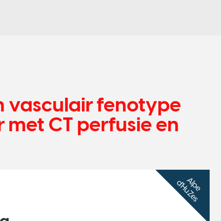
n vasculair fenotype
r met CT perfusie en
A
l
p
e
'H
u
Z
e
s
d