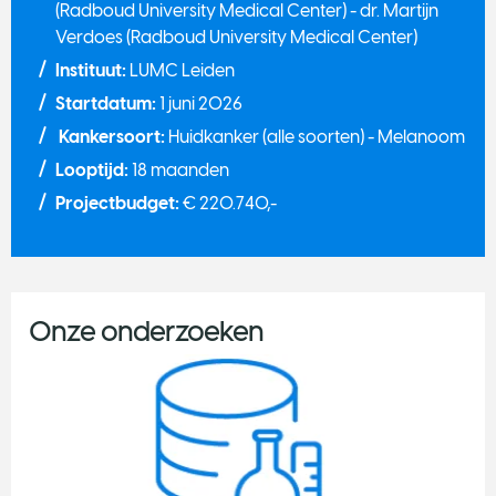
(Radboud University Medical Center) - dr. Martijn
Verdoes (Radboud University Medical Center)
Instituut:
LUMC Leiden
Startdatum:
1 juni 2026
Kankersoort:
Huidkanker (alle soorten) - Melanoom
Looptijd:
18 maanden
Projectbudget:
€ 220.740,-
Onze onderzoeken