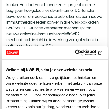
kanker. Het doel van dit onderzoeksproject is om te
begrijpen hoe galectines de anti-tumor DC-functie
bevorderen om galectines te gebruiken als een nieuwe
immuuntherapie tegen kanker in drie werkpakketten
(WP):WP1: DC-functie verbeteren met behulp van
nieuwe galectine-immuuntherapieënWP2:
mechanistisch inzicht in de werking van galectines in
anti-tumor functie van DCs.
Verwachte uitkomst
Dit project zal (1) leiden tot de ontwikkeling van nieuwe
Welkom bij KWF. Fijn dat je onze website bezoekt.
immuuntherapieën om DC functie in de afweer tegen
We gebruiken cookies en vergelijkbare technieken om 
kanker te verbeteren; (2) onze kennis vergroten over
onze website goed te laten werken, het gebruik van onze 
hoe galectines de anti-tumor functie van DCs
website en campagnes te analyseren en — met jouw 
controleren.
toestemming — voor marketingdoeleinden. Met jouw 
Relevantie voor KWF-doelstellingen
toestemming kunnen wij en onze partners gegevens 
verwerken, zoals surfgedrag, voorkeuren en technische 