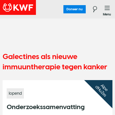
Doneer nu
Menu
Galectines als nieuwe
immuuntherapie tegen kanker
A
l
p
e
'H
u
Z
e
s
d
lopend
Onderzoekssamenvatting