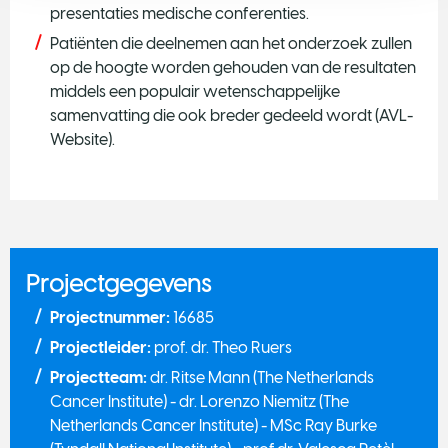
presentaties medische conferenties.
Patiënten die deelnemen aan het onderzoek zullen
op de hoogte worden gehouden van de resultaten
middels een populair wetenschappelijke
samenvatting die ook breder gedeeld wordt (AVL-
Website).
Projectgegevens
Projectnummer:
16685
Projectleider:
prof. dr. Theo Ruers
Projectteam:
dr. Ritse Mann (The Netherlands
Cancer Institute) - dr. Lorenzo Niemitz (The
Netherlands Cancer Institute) - MSc Ray Burke