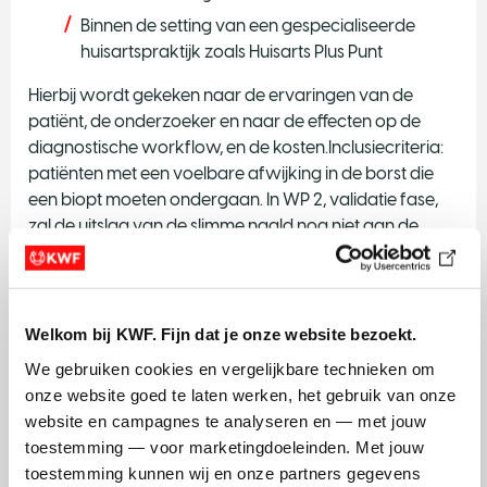
Binnen de setting van een gespecialiseerde
huisartspraktijk zoals Huisarts Plus Punt
Hierbij wordt gekeken naar de ervaringen van de
patiënt, de onderzoeker en naar de effecten op de
diagnostische workflow, en de kosten.Inclusiecriteria:
patiënten met een voelbare afwijking in de borst die
een biopt moeten ondergaan. In WP 2, validatie fase,
zal de uitslag van de slimme naald nog niet aan de
patiënt worden medegedeeld omdat validatie nog
plaatsvindt. Voordeel voor de patiënt in deze fase is
dat de onderzoeker weet dat hij adequaat weefsel
biopteert. Nadeel is er niet echt, aangezien het verder
Welkom bij KWF. Fijn dat je onze website bezoekt.
een normale biopsie betreft (naalddikte, scherpte ect).
We gebruiken cookies en vergelijkbare technieken om 
In WP 3 is er het voordeel dat de diagnose van de
onze website goed te laten werken, het gebruik van onze 
slimme naald wel meteen wordt medegedeeld.
website en campagnes te analyseren en — met jouw 
toestemming — voor marketingdoeleinden. Met jouw 
Verwachte uitkomsten
toestemming kunnen wij en onze partners gegevens 