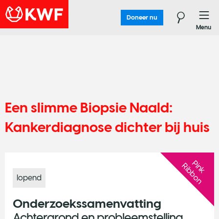
Doneer nu
Menu
Een slimme Biopsie Naald:
Kankerdiagnose dichter bij huis
P
n
k
i
b
b
o
n
i
R
lopend
Onderzoekssamenvatting
Achtergrond en probleemstelling