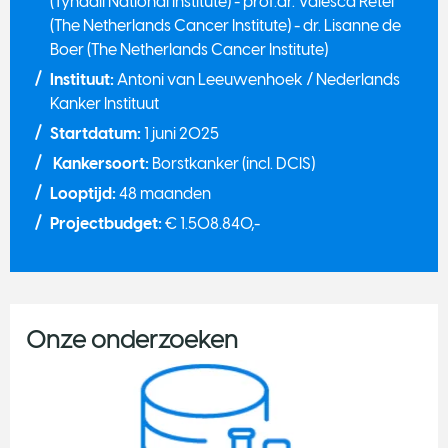
(Tyndall National Institute) - prof.dr. Valesca Retèl
(The Netherlands Cancer Institute) - dr. Lisanne de
Boer (The Netherlands Cancer Institute)
Instituut:
Antoni van Leeuwenhoek / Nederlands
Kanker Instituut
Startdatum:
1 juni 2025
Kankersoort:
Borstkanker (incl. DCIS)
Looptijd:
48 maanden
Projectbudget:
€ 1.508.840,-
Onze onderzoeken