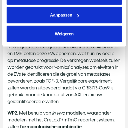
plakjes leverweefsel en samengestelde cell-kweek
culturen van metastaserende PDAC-cellen en TME-
Aanpassen
cellen (waaronder parenchymale hepatocyten,
Kupffer cellen en lever stellaatcellen). De rol van EVs zal
worden vastgesteld door EV, afkomstig van PDAC-
Weigeren
cellen en/of TME-cellen, aan de weefsel modellen toe
te voegen en vervolgens te identificeren welke tumor-
en TME-cellen deze EVs opnemen, wat hun invloed is
op metastase progressie. De verkregen weefsels zullen
worden gebruikt voor ‘-omics’ analyses om eiwitten in
de EVs te identificeren die de groei van metastases
bevorderen, zoals TGF-β. Vergelijkbare experiment
zullen worden uitgevoerd nadat via CRISPR-Cas9 is
gebruikt voor de knock-out van AXL en nieuw
geïdentificeerde eiwitten.
WP2.
Met behulp van
in vivo
modellen, waaronder
modellen met het CreLoxP/mTmG reporter systeem,
zullen
farmacologische combinatie