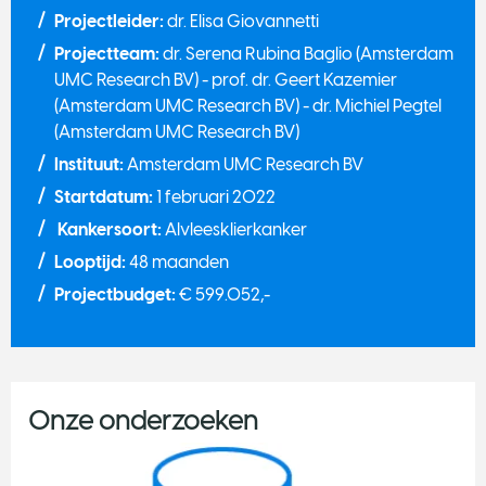
Projectleider:
dr. Elisa Giovannetti
Projectteam:
dr. Serena Rubina Baglio (Amsterdam
UMC Research BV) - prof. dr. Geert Kazemier
(Amsterdam UMC Research BV) - dr. Michiel Pegtel
(Amsterdam UMC Research BV)
Instituut:
Amsterdam UMC Research BV
Startdatum:
1 februari 2022
Kankersoort:
Alvleesklierkanker
Looptijd:
48 maanden
Projectbudget:
€ 599.052,-
Onze onderzoeken