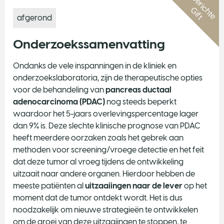
G
e
r
i
c
h
t
e
i
f
t
G
afgerond
Onderzoekssamenvatting
Ondanks de vele inspanningen in de kliniek en
onderzoekslaboratoria, zijn de therapeutische opties
voor de behandeling van
pancreas ductaal
adenocarcinoma (PDAC)
nog steeds beperkt
waardoor het 5-jaars overlevingspercentage lager
dan 9% is. Deze slechte klinische prognose van PDAC
heeft meerdere oorzaken zoals het gebrek aan
methoden voor screening/vroege detectie en het feit
dat deze tumor al vroeg tijdens de ontwikkeling
uitzaait naar andere organen. Hierdoor hebben de
meeste patiënten al
uitzaaiingen naar de lever
op het
moment dat de tumor ontdekt wordt. Het is dus
noodzakelijk om nieuwe strategieën te ontwikkelen
om de groei van deze uitzaaiingen te stoppen, te