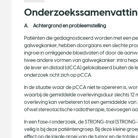
Onderzoekssamenvatti
A. Achtergrond en probleemstelling
Patiënten die gediagnosticeerd worden met een per
galwegkanker, hebben doorgaans een slechte prog
ingroei in omliggende bloedvaten of door de aanwe
twee andere vormen van galwegkanker: intra hepati
de lever en distaal (dCCA) gelokaliseerd buiten de lev
onderzoek richt zich op pCCA.
In de situatie waar de pCCA niet te opereren is, 
waarbij de gemiddelde overlevingsduur slechts 12 maa
overleving kan verbeteren tot een gemiddelde van
ofwel stereotactische radiotherapie, toevoegen aa
In een fase-I onderzoek, de STRONG-trial (STRONG-
veilig is bij deze patiëntengroep. Bij deze kleine gr
effect op de lokale groei van de tumor en de totale