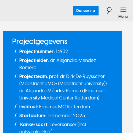
Doneer nu
Menu
Projectgegevens
Projectnummer:
14932
Projectleider:
dr. Alejandra Méndez
Romero
Projectteam:
prof. dr. Dirk De Ruysscher
(Maastricht UMC+ (Maastricht University)) -
dr. Alejandra Méndez Romero (Erasmus
University Medical Center Rotterdam)
Instituut:
Erasmus MC Rotterdam
Startdatum:
1 december 2023
Kankersoort:
Leverkanker (incl.
galwegkanker)