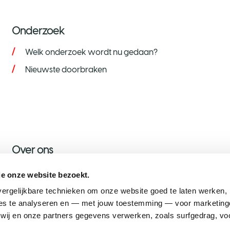
Onderzoek
Welk onderzoek wordt nu gedaan?
Nieuwste doorbraken
Over ons
Over KWF
je onze website bezoekt.
Nieuws
ergelijkbare technieken om onze website goed te laten werken, h
s te analyseren en — met jouw toestemming — voor marketingd
Onze ambassadeurs
ij en onze partners gegevens verwerken, zoals surfgedrag, voo
Werken bij KWF