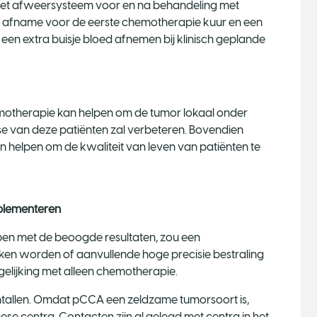
 het afweersysteem voor en na behandeling met
n afname voor de eerste chemotherapie kuur en een
een extra buisje bloed afnemen bij klinisch geplande
motherapie kan helpen om de tumor lokaal onder
ose van deze patiënten zal verbeteren. Bovendien
 helpen om de kwaliteit van leven van patiënten te
mplementeren
ben met de beoogde resultaten, zou een
en worden of aanvullende hoge precisie bestraling
rgelijking met alleen chemotherapie.
ntallen. Omdat pCCA een zeldzame tumorsoort is,
se centra. Contacten zijn al gelegd met centra in het