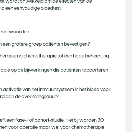
test wordt ontwikkeld om de effecten van de
via een eenvoudige bloedtest.
beantwoorden:
in een grotere groep patiënten bevestigen?
otherapie na chemotherapie tot een hoge beheersing
rapie op de bijwerkingen die patiënten rapporteren
n activatie van het immuunsysteem in het bloed voor
rd aan de overlevingsduur?
t een fase-II of cohort-studie. Hierbij worden 30
omen voor operatie maar wel voor chemotherapie,