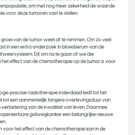
ëntenpopulatie, om met nog meer zekerheid de waarde
e voor deze tumoren vast te stellen.
e groei van de tumor weet af te remmen. Om zo veel
aast in een extra onderzoek in bloedserum van de
 afweersysteem. Dit om na te gaan of we die
 het effect van de chemotherapie op de tumor is voor
e-precisie radiotherapie inderdaad leidt tot het
t tot een aanmerkelijk langere overlevingsduur van
n verbetering van de kwaliteit van leven. Daarmee
et-opereerbare galwegkanker een belangrijke nieuwe
en.
jn voor het effect van de chemotherapie kan in de