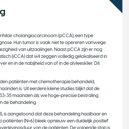
ng
ihilair cholangiocarcinoom (pCCA), een type
nose. Hun tumor is vaak niet te opereren vanwege
zigheid van uitzaaiingen. Naast pCCA zijn er nog
sch (iCCA) dat wil zeggen volledig gelokaliseerd in
er en in de nabijheid van of in de alvleesklier. Dit
worden patiënten met chemotherapie behandeld,
nden is. Uit eerdere kleine studies blijkt dat de
 33-35 maanden als we hoge-precisie bestraling
n de behandeling.
1), is aangetoond dat deze behandeling haalbaar en
oep patiënten (N=6) bleek opnieuw een duidelijk positief
 overlevingsduur van de patiënten. De volgende stap is