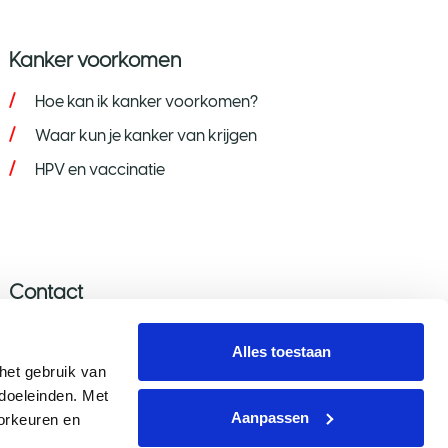
Kanker voorkomen
Hoe kan ik kanker voorkomen?
Waar kun je kanker van krijgen
HPV en vaccinatie
Contact
Stel je vraag
Alles toestaan
Donatie wijzigen/opzeggen
et gebruik van 
oeleinden. Met 
Aanmelden nieuwsbrief
Aanpassen
rkeuren en 
Voor de pers