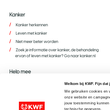
Kanker
Kanker herkennen
Leven met kanker
Niet meer beter worden
Zoek je informatie over kanker, de behandeling
ervan of leven met kanker? Ga naar kanker.nl
Help mee
Help mee op jouw manier
Welkom bij KWF. Fijn dat 
Word donateur
We gebruiken cookies en v
onze website en campagne
Nalaten aan KWF
jouw toestemming kunnen w
Steun met een grote gift
technische gegevens.