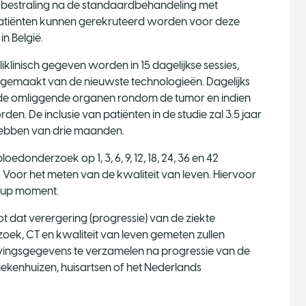
bestraling na de standaardbehandeling met
 Patiënten kunnen gerekruteerd worden voor deze
n België.
iklinisch gegeven worden in 15 dagelijkse sessies,
 gemaakt van de nieuwste technologieën. Dagelijks
 de omliggende organen rondom de tumor en indien
n. De inclusie van patiënten in de studie zal 3.5 jaar
hebben van drie maanden.
donderzoek op 1, 3, 6, 9, 12, 18, 24, 36 en 42
oor het meten van de kwaliteit van leven. Hiervoor
ow-up moment.
t dat verergering (progressie) van de ziekte
oek, CT en kwaliteit van leven gemeten zullen
vingsgegevens te verzamelen na progressie van de
ziekenhuizen, huisartsen of het Nederlands