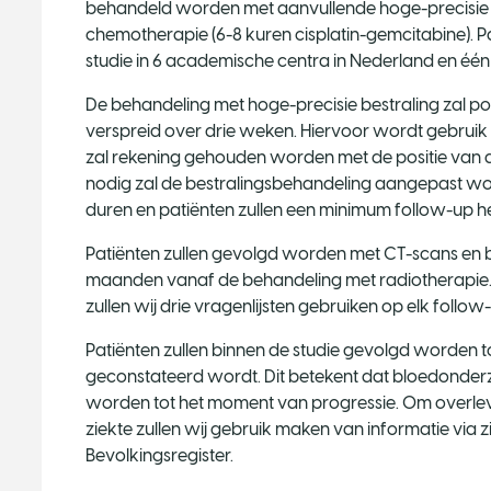
behandeld worden met aanvullende hoge-precisie 
chemotherapie (6-8 kuren cisplatin-gemcitabine).
studie in 6 academische centra in Nederland en één i
De behandeling met hoge-precisie bestraling zal pol
verspreid over drie weken. Hiervoor wordt gebruik
zal rekening gehouden worden met de positie van
nodig zal de bestralingsbehandeling aangepast worde
duren en patiënten zullen een minimum follow-up 
Patiënten zullen gevolgd worden met CT-scans en bloe
maanden vanaf de behandeling met radiotherapie. V
zullen wij drie vragenlijsten gebruiken op elk foll
Patiënten zullen binnen de studie gevolgd worden to
geconstateerd wordt. Dit betekent dat bloedonderz
worden tot het moment van progressie. Om overle
ziekte zullen wij gebruik maken van informatie via 
Bevolkingsregister.