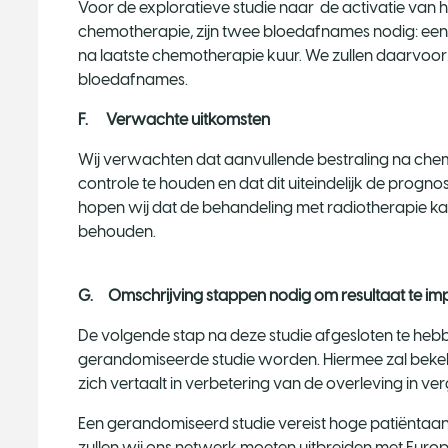
Voor de exploratieve studie naar de activatie van
chemotherapie, zijn twee bloedafnames nodig: ee
na laatste chemotherapie kuur. We zullen daarvoor 
bloedafnames.
F. Verwachte uitkomsten
Wij verwachten dat aanvullende bestraling na che
controle te houden en dat dit uiteindelijk de progn
hopen wij dat de behandeling met radiotherapie kan
behouden.
G. Omschrijving stappen nodig om resultaat te i
De volgende stap na deze studie afgesloten te heb
gerandomiseerde studie worden. Hiermee zal bekek
zich vertaalt in verbetering van de overleving in ve
Een gerandomiseerd studie vereist hoge patiëntaa
zullen wij ons netwerk moeten uitbreiden met Europe