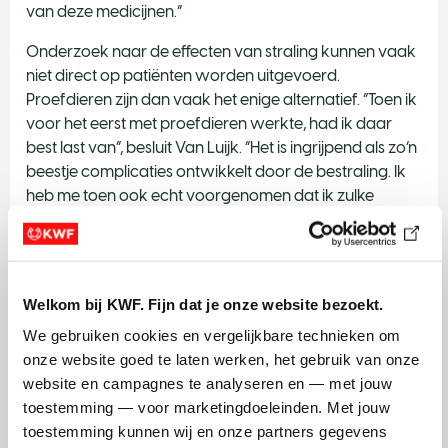
van deze medicijnen.”
Onderzoek naar de effecten van straling kunnen vaak
niet direct op patiënten worden uitgevoerd.
Proefdieren zijn dan vaak het enige alternatief. “Toen ik
voor het eerst met proefdieren werkte, had ik daar
best last van”, besluit Van Luijk. “Het is ingrijpend als zo’n
beestje complicaties ontwikkelt door de bestraling. Ik
heb me toen ook echt voorgenomen dat ik zulke
proeven alleen voor mezelf kon verantwoorden, als ik
ervoor zou zorgen dat het iets voor patiënten oplevert.
Dat voornemen is voor mij altijd leidend gebleven en ik
ben blij dat ik met mijn werk kan bijdragen aan betere
Welkom bij KWF. Fijn dat je onze website bezoekt.
zorg in de kliniek.”
We gebruiken cookies en vergelijkbare technieken om 
onze website goed te laten werken, het gebruik van onze 
website en campagnes te analyseren en — met jouw 
toestemming — voor marketingdoeleinden. Met jouw 
Dossier
toestemming kunnen wij en onze partners gegevens 