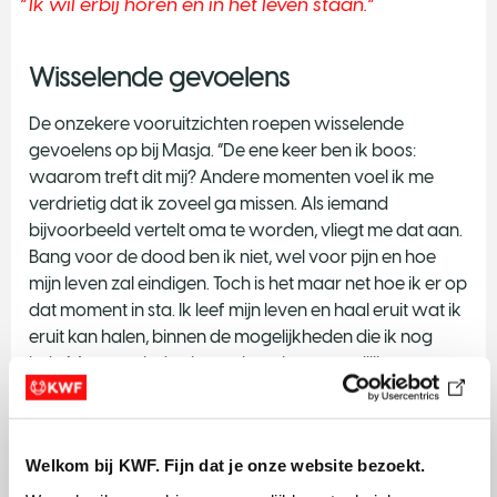
Ik wil erbij horen en in het leven staan.
Wisselende gevoelens
De onzekere vooruitzichten roepen wisselende
gevoelens op bij Masja. “De ene keer ben ik boos:
waarom treft dit mij? Andere momenten voel ik me
verdrietig dat ik zoveel ga missen. Als iemand
bijvoorbeeld vertelt oma te worden, vliegt me dat aan.
Bang voor de dood ben ik niet, wel voor pijn en hoe
mijn leven zal eindigen. Toch is het maar net hoe ik er op
dat moment in sta. Ik leef mijn leven en haal eruit wat ik
eruit kan halen, binnen de mogelijkheden die ik nog
heb. Mensen vinden het ook weleens moeilijk om te
praten met mij. Als ik dat merk, zeg ik: daarmee
ontneem je mij juist de verhalen die er voor mij toe
doen! Ik wil erbij horen en in het leven staan.”
Welkom bij KWF. Fijn dat je onze website bezoekt.