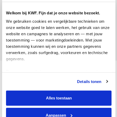
Welkom bij KWF. Fijn dat je onze website bezoekt.
Hartelijk dank voor je aanvraag. Je ontvangt de online
We gebruiken cookies en vergelijkbare technieken om 
brochure over nalaten aan KWF binnen enkele minuten
onze website goed te laten werken, het gebruik van onze 
op het door jou opgegeven e-mailadres.
website en campagnes te analyseren en — met jouw 
toestemming — voor marketingdoeleinden. Met jouw 
toestemming kunnen wij en onze partners gegevens 
verwerken, zoals surfgedrag, voorkeuren en technische 
gegevens.
Kanker
Deze gegevens helpen ons om campagnes te meten, 
prestaties te verbeteren en relevante KWF-content te 
Details tonen
tonen. Je kunt je toestemming op elk moment wijzigen of 
Onderzoek
intrekken via Cookie instellingen onderaan de pagina. De 
lijst met cookies is te vinden in het tabblad “details”.
Alles toestaan
Kanker voorkomen
Aanpassen