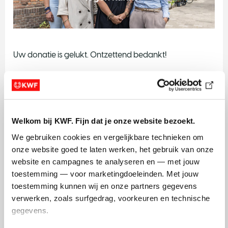
Uw donatie is gelukt. Ontzettend bedankt!
Samen maken we enorm veel mogelijk: meer
baanbrekend onderzoek, preventie en de beste zorg
voor mensen die geraakt worden door kanker.
Dankuwel.
Welkom bij KWF. Fijn dat je onze website bezoekt.
We gebruiken cookies en vergelijkbare technieken om 
onze website goed te laten werken, het gebruik van onze 
website en campagnes te analyseren en — met jouw 
Blijf op de hoogte
toestemming — voor marketingdoeleinden. Met jouw 
toestemming kunnen wij en onze partners gegevens 
Op de hoogte blijven van KWF? Meld u aan voor de
verwerken, zoals surfgedrag, voorkeuren en technische 
nieuwsbrief en ontvang updates over onderzoek,
gegevens.
doorbraken en acties.