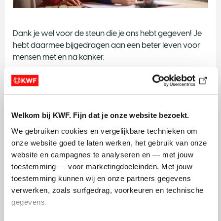
Dank je wel voor de steun die je ons hebt gegeven! Je
hebt daarmee bijgedragen aan een beter leven voor
mensen met en na kanker.
Je opzegging is verzonden. Je krijgt hiervan binnen 3
werkdagen een bevestiging.
Welkom bij KWF. Fijn dat je onze website bezoekt.
We gebruiken cookies en vergelijkbare technieken om 
Blijf op de hoogte
onze website goed te laten werken, het gebruik van onze 
website en campagnes te analyseren en — met jouw 
Wil je op de hoogte blijven van KWF? Meld je dan aan
toestemming — voor marketingdoeleinden. Met jouw 
voor de nieuwsbrief.
toestemming kunnen wij en onze partners gegevens 
verwerken, zoals surfgedrag, voorkeuren en technische 
Je ontvangt updates over onderzoek en acties. En we
gegevens.
geven tips hoe je het risico op kanker kunt verkleinen.