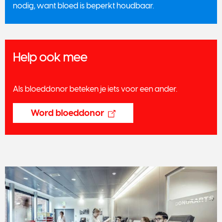
nodig, want bloed is beperkt houdbaar.
Help ook mee
Als bloeddonor beteken je iets voor een ander.
Word bloeddonor