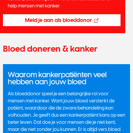
help mensen met kanker.
Meld je aan als bloeddonor
Bloed doneren & kanker
Waarom kankerpatiënten veel
hebben aan jouw bloed
Als bloeddonor speel je een belangrijke rol voor
mensen met kanker. Want jouw bloed versterkt de
patiënt, waardoor die de zware behandeling kan
volhouden. Je geeft dus een kankerpatiënt kans op een
beter leven. Dat doe je voor mensen die je niet kent,
maar die niet zonder jou kunnen. Er is altijd vers bloed