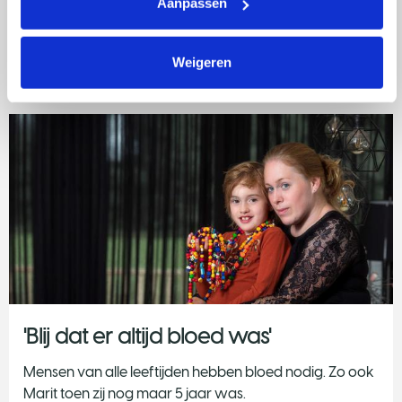
Aanpassen
Wist je dit?
8 feiten over bloed en kanker
Weigeren
'Blij dat er altijd bloed was'
Mensen van alle leeftijden hebben bloed nodig. Zo ook
Marit toen zij nog maar 5 jaar was.