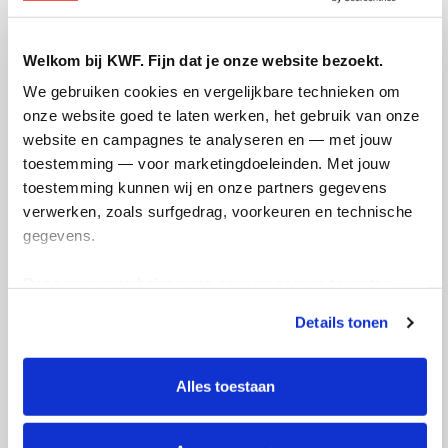
Stap 2: Medische check
Maak na je aanmelding een afspraak voor een
Welkom bij KWF. Fijn dat je onze website bezoekt.
medische check bij een donorarts van Sanquin.
We gebruiken cookies en vergelijkbare technieken om 
Stap 3: Bloed geven
onze website goed te laten werken, het gebruik van onze 
Is alles in orde? Dan kun je bloed geven! Sanquin roept
website en campagnes te analyseren en — met jouw 
je op als jouw bloedgroep nodig is.
toestemming — voor marketingdoeleinden. Met jouw 
toestemming kunnen wij en onze partners gegevens 
verwerken, zoals surfgedrag, voorkeuren en technische 
gegevens.
Deze gegevens helpen ons om campagnes te meten, 
prestaties te verbeteren en relevante KWF-content te 
Details tonen
tonen. Je kunt je toestemming op elk moment wijzigen of 
intrekken via Cookie instellingen onderaan de pagina. De 
lijst met cookies is te vinden in het tabblad “details”.
Alles toestaan