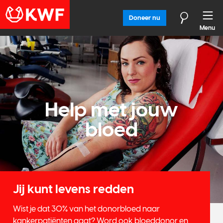
Doneer nu
Menu
Help met jouw
bloed
Jij kunt levens redden
Wist je dat 30% van het donorbloed naar
kankerpatiënten gaat? Word ook bloeddonor en