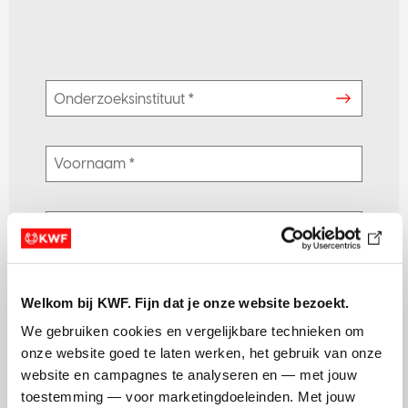
e
e
N
e
Onderzoeksinstituut *
e
Onderzoeksinstituut *
Amsterdam UMC
Antoni van Leeuwenhoek
Erasmus MC
Leids Universitair Medisch Centrum (LUMC)
Welkom bij KWF. Fijn dat je onze website bezoekt.
Maastricht UMC
We gebruiken cookies en vergelijkbare technieken om 
onze website goed te laten werken, het gebruik van onze 
Radboud UMC
website en campagnes te analyseren en — met jouw 
UMC Groningen
toestemming — voor marketingdoeleinden. Met jouw 