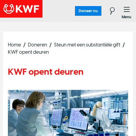
Doneer nu
Menu
N
O
e
n
e
e
Home
Doneren
Steun met een substantiële gift
KWF opent deuren
J
a
KWF opent deuren
T
w
o
p
o
i
n
t