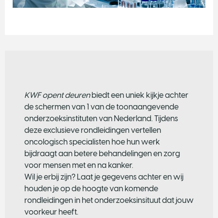
o
n
e
T
w
o
p
o
KWF opent deuren
biedt een uniek kijkje achter
i
de schermen van 1 van de toonaangevende
n
onderzoeksinstituten van Nederland. Tijdens
t
deze exclusieve rondleidingen vertellen
t
oncologisch specialisten hoe hun werk
w
bijdraagt aan betere behandelingen en zorg
o
voor mensen met en na kanker.
Wil je erbij zijn? Laat je gegevens achter en wij
T
houden je op de hoogte van komende
h
rondleidingen in het onderzoeksinsituut dat jouw
r
voorkeur heeft.