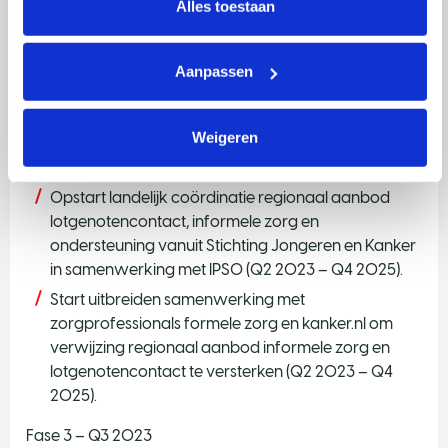
Alles toestaan
en Kanker en Vereniging Kinderkanker Nederland
door onder andere ontwikkeling patient journey,
persona’s en deskundigheidsbevordering voor
Aanpassen
doorontwikkeling SJK-platform en IPSO regio
centra (Q1 – Q2 2023).
Weigeren
Fase 2 – Q2 2023
Opstart landelijk coördinatie regionaal aanbod
lotgenotencontact, informele zorg en
ondersteuning vanuit Stichting Jongeren en Kanker
in samenwerking met IPSO (Q2 2023 – Q4 2025).
Start uitbreiden samenwerking met
zorgprofessionals formele zorg en kanker.nl om
verwijzing regionaal aanbod informele zorg en
lotgenotencontact te versterken (Q2 2023 – Q4
2025).
Fase 3 – Q3 2023