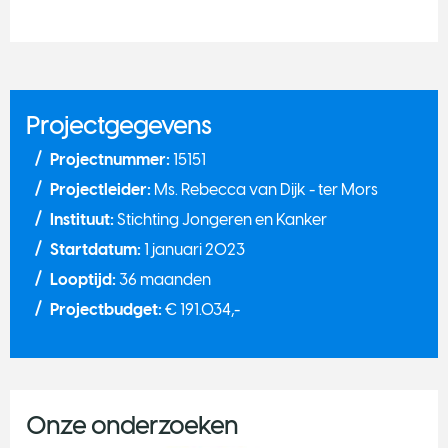
Projectgegevens
Projectnummer:
15151
Projectleider:
Ms. Rebecca van Dijk - ter Mors
Instituut:
Stichting Jongeren en Kanker
Startdatum:
1 januari 2023
Looptijd:
36 maanden
Projectbudget:
€ 191.034,-
Onze onderzoeken