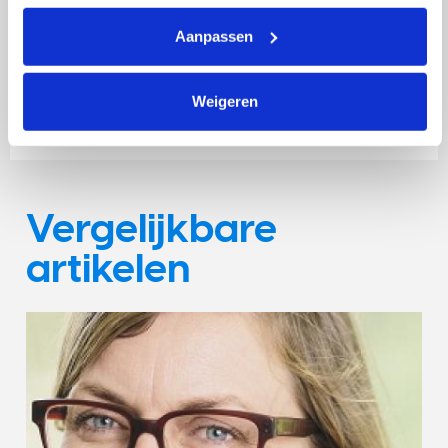
het wel mijn sport. Ik had het clubrecord op de 100
meter schoolslag en deed in het dorp ook mee aan de
Aanpassen
1/4e triatlon. Zwemmen was mijn sterke kant, maar bij
het fietsen en lopen werd ik dan helaas toch nog links
en rechts ingehaald.”
Weigeren
Vergelijkbare
artikelen