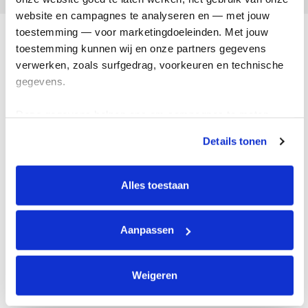
website en campagnes te analyseren en — met jouw 
toestemming — voor marketingdoeleinden. Met jouw 
Kanker
toestemming kunnen wij en onze partners gegevens 
verwerken, zoals surfgedrag, voorkeuren en technische 
gegevens.
Onderzoek
Deze gegevens helpen ons om campagnes te meten, 
prestaties te verbeteren en relevante KWF-content te 
Kanker voorkomen
Details tonen
tonen. Je kunt je toestemming op elk moment wijzigen of 
intrekken via Cookie instellingen onderaan de pagina. De 
lijst met cookies is te vinden in het tabblad “details”.
Alles toestaan
Help mee
Aanpassen
Over ons
Weigeren
Contact