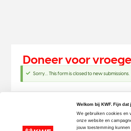
Doneer voor vroege
N
O
Sorry… This form is closed to new submissions.
e
n
e
e
J
Welkom bij KWF. Fijn dat 
a
We gebruiken cookies en v
Disclaimer
Colof
onze website en campagne
T
jouw toestemming kunnen w
w