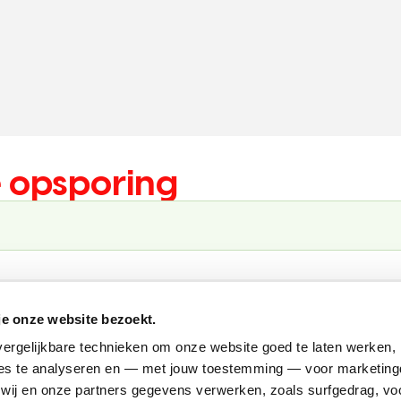
 opsporing
je onze website bezoekt.
ergelijkbare technieken om onze website goed te laten werken, h
on
Privacy
Cookies
Integriteit
ANBI/RSIN nummer: 0029.64.491
s te analyseren en — met jouw toestemming — voor marketingd
ij en onze partners gegevens verwerken, zoals surfgedrag, voo