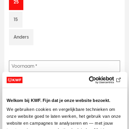
25
o
p
15
o
i
n
Anders
t
t
w
o
T
h
r
e
Welkom bij KWF. Fijn dat je onze website bezoekt.
e
We gebruiken cookies en vergelijkbare technieken om 
N
onze website goed te laten werken, het gebruik van onze 
e
website en campagnes te analyseren en — met jouw 
e