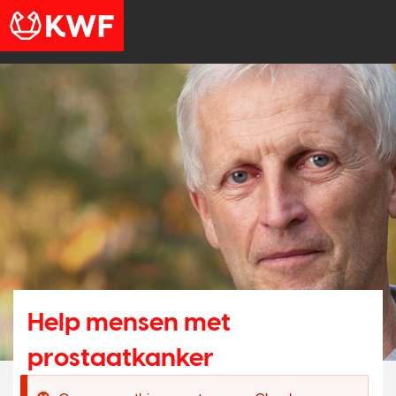
Help mensen met
N
prostaatkanker
O
e