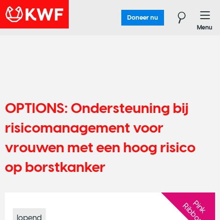
Doneer nu
Menu
OPTIONS: Ondersteuning bij
risicomanagement voor
vrouwen met een hoog risico
op borstkanker
P
n
k
i
b
b
o
n
i
R
lopend