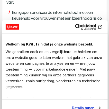
van:
Een gepersonaliseerde informatietool met een
keuzehulp voor vrouwen met een (zeer) hoog risico
op het krijgen van borstkanker.
Een e-learning voor zorgverleners over het
bespreken van de preventieve opties, inclusief
leefstijlaanpassing. Dit zal bijdragen aan betere
Welkom bij KWF. Fijn dat je onze website bezoekt.
kwaliteit van leven en zorg.
We gebruiken cookies en vergelijkbare technieken om 
onze website goed te laten werken, het gebruik van onze 
Negen afdelingen Klinische Genetica zullen de tools
website en campagnes te analyseren en — met jouw 
evalueren. Onderzocht wordt of vrouwen na gebruik
toestemming — voor marketingdoeleinden. Met jouw 
van deze tools beter geïnformeerd zijn, zich meer
toestemming kunnen wij en onze partners gegevens 
ondersteund voelen om keuzes te maken en meer
verwerken, zoals surfgedrag, voorkeuren en technische 
preventieve acties hebben ondernomen dan vrouwen
gegevens.
die de tools niet gebruikten.
Deze gegevens helpen ons om campagnes te meten, 
prestaties te verbeteren en relevante KWF-content te 
Details tonen