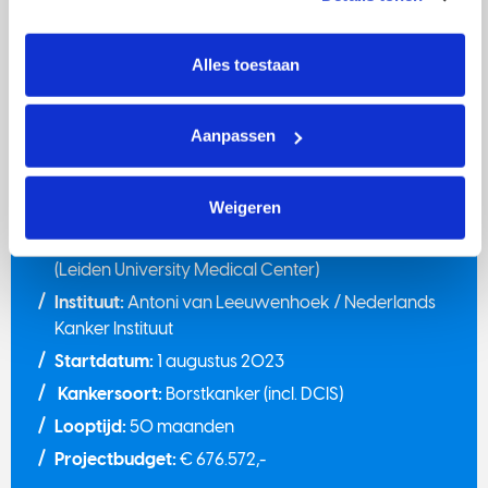
tonen. Je kunt je toestemming op elk moment wijzigen of 
intrekken via Cookie instellingen onderaan de pagina. De 
Projectgegevens
lijst met cookies is te vinden in het tabblad “details”.
Alles toestaan
Projectnummer:
14697
Projectleider:
prof. dr. Eveline Bleiker
Aanpassen
Projectteam:
dr. Marleen Kets (Radboud University
Medical Center) - dr. Iris van der Ploeg (The
Weigeren
Netherlands Cancer Institute) - prof.dr. Margreet
Ausems (UMC Utrecht) - prof. dr. Christi van Asperen
(Leiden University Medical Center)
Instituut:
Antoni van Leeuwenhoek / Nederlands
Kanker Instituut
Startdatum:
1 augustus 2023
Kankersoort:
Borstkanker (incl. DCIS)
Looptijd:
50 maanden
Projectbudget:
€ 676.572,-