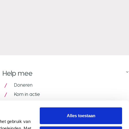
Help mee
Doneren
Kom in actie
Pink Ribbon Armband
In actie met je bedrijf
Alles toestaan
et gebruik van 
Speel mee met de VriendenLoterij
oeleinden. Met 