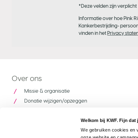
*Deze velden zijn verplicht
Informatie over hoe Pink 
Kankerbestrijding- persoo
vinden in het
Privacy stat
Over ons
Missie & organisatie
Donatie wijzigen/opzeggen
Contact
Welkom bij KWF. Fijn dat 
Pers
We gebruiken cookies en v
Veelgestelde vragen
onze website en campagne