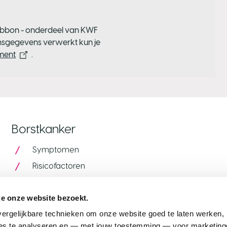
Ribbon - onderdeel van KWF
nsgegevens verwerkt kun je
ement
.
Borstkanker
Symptomen
Risicofactoren
Bevolkingsonderzoek
je onze website bezoekt.
Fabels over borstkanker
ergelijkbare technieken om onze website goed te laten werken, h
Alcohol, voeding en thermografie
s te analyseren en — met jouw toestemming — voor marketingd