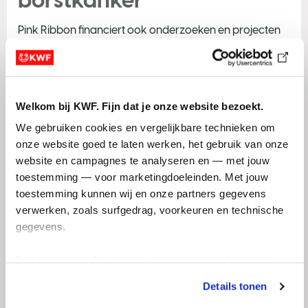
Pink Ribbon financiert ook onderzoeken en projecten
op het gebied van mannen en borstkanker. Het project:
Optimale zorg en voorlichting voor mannen met
borstkanker.
Hier is o.a. de website
mannenmetborstkanker.nl
uit
Welkom bij KWF. Fijn dat je onze website bezoekt.
voort gekomen. Dit is een informatieplatform voor
We gebruiken cookies en vergelijkbare technieken om 
patiënten, naasten, professionals en onderzoekers.
onze website goed te laten werken, het gebruik van onze 
Speciaal voor mannen
website en campagnes te analyseren en — met jouw 
met borstkanker
toestemming — voor marketingdoeleinden. Met jouw 
toestemming kunnen wij en onze partners gegevens 
verwerken, zoals surfgedrag, voorkeuren en technische 
Borstkankervereniging Nederland
heeft een
gegevens.
uitgebreide informatie pagina over borstkanker bij
mannen. Daar vind je o.a, meer informatie over
Deze gegevens helpen ons om campagnes te meten, 
risicofactoren voor borstkanker bij mannen,
prestaties te verbeteren en relevante KWF-content te 
symptomen van borstkanker bij mannen, de
Details tonen
tonen. Je kunt je toestemming op elk moment wijzigen of 
verschillende soorten borstkanker bij mannen.