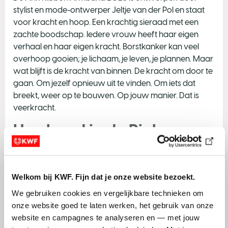
stylist en mode-ontwerper Jeltje van der Pol en staat
voor kracht en hoop. Een krachtig sieraad met een
zachte boodschap. Iedere vrouw heeft haar eigen
verhaal en haar eigen kracht. Borstkanker kan veel
overhoop gooien; je lichaam, je leven, je plannen. Maar
wat blijft is de kracht van binnen. De kracht om door te
gaan. Om jezelf opnieuw uit te vinden. Om iets dat
breekt, weer op te bouwen. Op jouw manier. Dat is
veerkracht.
Hoe houd je de Pink
Ribbon Armband mooi?
De manier waarop je omgaat met jouw armband
Welkom bij KWF. Fijn dat je onze website bezoekt.
heeft invloed op de levensduur. De meeste sieraden
blijven mooier wanneer je ze niet draagt bij zwemmen
We gebruiken cookies en vergelijkbare technieken om 
en douchen. Heb je een armband van verschillende
onze website goed te laten werken, het gebruik van onze 
materialen? Dan kan er een reactie optreden tussen de
website en campagnes te analyseren en — met jouw 