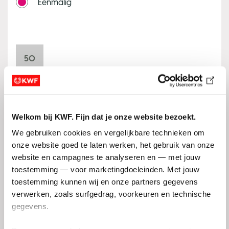
Eenmalig
50
25
Welkom bij KWF. Fijn dat je onze website bezoekt.
15
We gebruiken cookies en vergelijkbare technieken om 
onze website goed te laten werken, het gebruik van onze 
Anders
website en campagnes te analyseren en — met jouw 
toestemming — voor marketingdoeleinden. Met jouw 
toestemming kunnen wij en onze partners gegevens 
verwerken, zoals surfgedrag, voorkeuren en technische 
gegevens.
Dit betreft een anonieme donatie. Wil je graag een
bevestigingsmail ontvangen en/of structureel