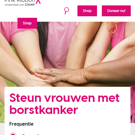
Shop
Doneer nu!
Shop
Steun vrouwen met
borstkanker
Frequentie