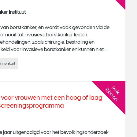
er Instituut
er van borstkanker, en wordt vaak gevonden via de
l nooit tot invasieve borstkanker leiden.
ndelingen, zoals chirurgie, bestraling en
keld voor invasieve borstkanker en kunnen niet
binnenkort
P
n
k
i
b
b
o
i
R
n
l voor vrouwen met een hoog of laag
rd screeningsprogramma
e jaar uitgenodigd voor het bevolkingsonderzoek