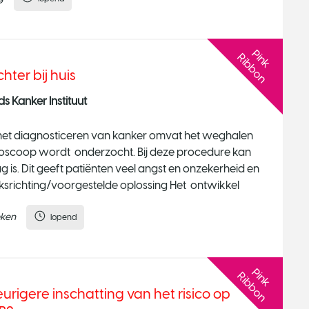
P
n
k
i
b
b
o
i
R
n
ter bij huis
 Kanker Instituut
 het diagnosticeren van kanker omvat het weghalen
croscoop wordt onderzocht. Bij deze procedure kan
 is. Dit geeft patiënten veel angst en onzekerheid en
eksrichting/voorgestelde oplossing Het ontwikkel
eken
lopend
P
n
k
i
b
b
o
i
R
n
rigere inschatting van het risico op