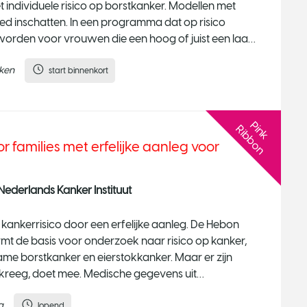
 individuele risico op borstkanker. Modellen met
goed inschatten. In een programma dat op risico
rden voor vrouwen die een hoog of juist een laag
ken
start binnenkort
P
n
k
i
b
b
o
i
R
n
families met erfelijke aanleg voor
ederlands Kanker Instituut
kankerrisico door een erfelijke aanleg. De Hebon
rmt de basis voor onderzoek naar risico op kanker,
ame borstkanker en eierstokkanker. Maar er zijn
 kreeg, doet mee. Medische gegevens uit
g
lopend