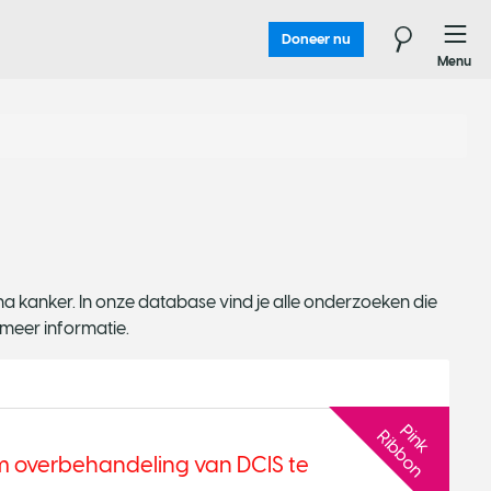
Doneer nu
Menu
 kanker. In onze database vind je alle onderzoeken die
 meer informatie.
P
n
k
i
b
b
o
i
R
n
om overbehandeling van DCIS te