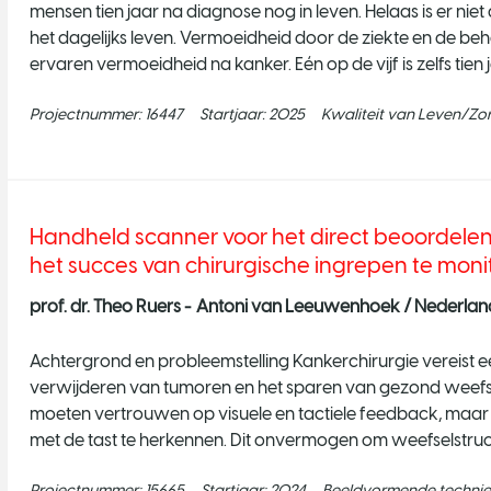
mensen tien jaar na diagnose nog in leven. Helaas is er nie
het dagelijks leven. Vermoeidheid door de ziekte en de 
ervaren vermoeidheid na kanker. Eén op de vijf is zelfs tie
Projectnummer:
16447
Startjaar:
2025
Kwaliteit van Leven/Zo
Handheld scanner voor het direct beoordele
het succes van chirurgische ingrepen te moni
prof. dr. Theo Ruers -
Antoni van Leeuwenhoek / Nederlands
Achtergrond en probleemstelling Kankerchirurgie vereist ee
verwijderen van tumoren en het sparen van gezond weefsel
moeten vertrouwen op visuele en tactiele feedback, maar 
met de tast te herkennen. Dit onvermogen om weefselstructur
de tu
Projectnummer:
15665
Startjaar:
2024
Beeldvormende techni