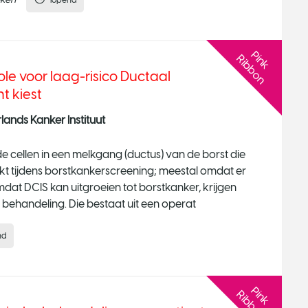
lopend
P
n
k
i
b
b
o
i
R
n
e voor laag-risico Ductaal
t kiest
ands Kanker Instituut
de cellen in een melkgang (ductus) van de borst die
kt tijdens borstkankerscreening; meestal omdat er
 Omdat DCIS kan uitgroeien tot borstkanker, krijgen
e behandeling. Die bestaat uit een operat
nd
P
n
k
i
b
b
o
i
R
n