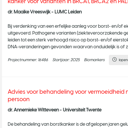
kanker voor varianten in BRCA1, BRCA2 en PA
dr. Maaike Vreeswijk -
LUMC Leiden
Bij verdenking van een erfelijke aanleg voor borst- en/of
uitgevoerd. Pathogene varianten (ziekteveroorzakende g
leiden tot een sterk verhoogd risico op borst- en/of eiers
DNA-veranderingen gevonden waarvan onduidelijk is of z
"Variant of
Projectnummer:
16486
Startjaar:
2025
Biomarkers
lope
Advies voor behandeling voor vermoeidheid n
persoon
dr. Annemieke Witteveen -
Universiteit Twente
De behandeling van borstkanker is de afgelopen jaren gelu