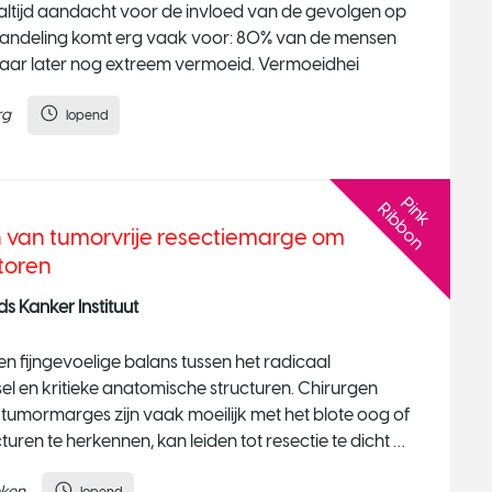
t altijd aandacht voor de invloed van de gevolgen op
behandeling komt erg vaak voor: 80% van de mensen
n jaar later nog extreem vermoeid. Vermoeidhei
rg
lopend
P
n
k
i
b
b
o
i
R
n
n van tumorvrije resectiemarge om
toren
 Kanker Instituut
n fijngevoelige balans tussen het radicaal
 en kritieke anatomische structuren. Chirurgen
tumormarges zijn vaak moeilijk met het blote oog of
en te herkennen, kan leiden tot resectie te dicht bij
eken