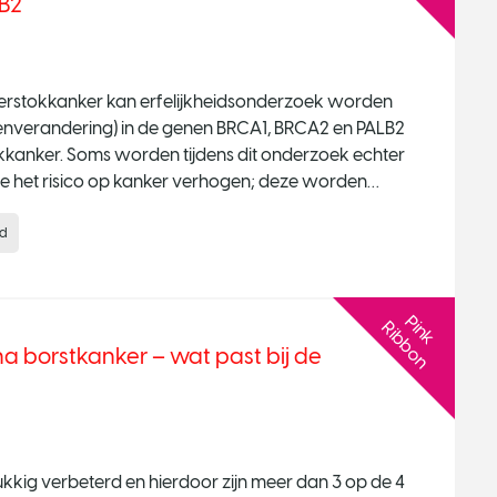
LB2
 eierstokkanker kan erfelijkheidsonderzoek worden
enverandering) in de genen BRCA1, BRCA2 en PALB2
tokkanker. Soms worden tijdens dit onderzoek echter
e het risico op kanker verhogen; deze worden
nd
P
n
k
i
b
b
o
i
R
n
a borstkanker – wat past bij de
kkig verbeterd en hierdoor zijn meer dan 3 op de 4