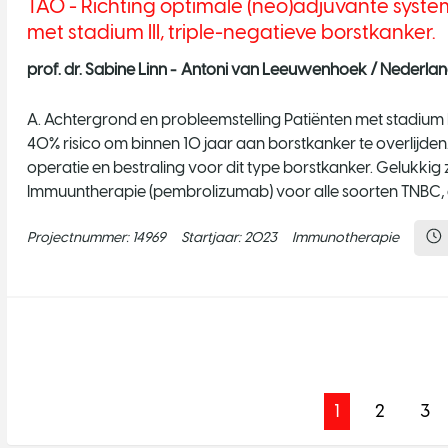
TAO - Richting optimale (neo)adjuvante syst
met stadium III, triple-negatieve borstkanker.
prof. dr. Sabine Linn -
Antoni van Leeuwenhoek / Nederlands
A. Achtergrond en probleemstelling Patiënten met stadium I
40% risico om binnen 10 jaar aan borstkanker te overlijden
operatie en bestraling voor dit type borstkanker. Gelukkig 
Immuuntherapie (pembrolizumab) voor alle soorten TNBC, en
Projectnummer:
14969
Startjaar:
2023
Immunotherapie
1
2
3