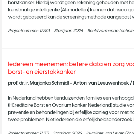
borstkanker. Hierbij wordt geen rekening gehouden met het
kunstmatige intelligentie (AI-modellen) kunnen dat risico 
wordt gebaseerd kan de screeningsmethode aangepast wo
risico hebben
Projectnummer:
17283
Startjaar:
2026
Beeldvormende technie
Iedereen meenemen: betere data en zorg voor 
borst- en eierstokkanker
prof. dr. ir. Marjanka Schmidt -
Antoni van Leeuwenhoek / N
In Nederland hebben tienduizenden families een verhoogd 
(HEreditaire Borst en Ovarium kanker Nederland) studie vo
preventie en behandelingen bij erfelijke aanleg voor met n
twee problemen. Niet iedereen die erfelijkheidsonderzoek
ziekenhuizen en
Projectnummer:
17173
Startjaar:
2026
Kwaliteit van Leven/Zor