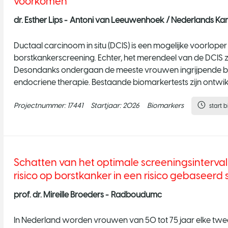
voorkomen
dr. Esther Lips -
Antoni van Leeuwenhoek / Nederlands Kank
Ductaal carcinoom in situ (DCIS) is een mogelijke voorlop
borstkankerscreening. Echter, het merendeel van de DCIS za
Desondanks ondergaan de meeste vrouwen ingrijpende beha
endocriene therapie. Bestaande biomarkertests zijn ontwik
voorspellen of een ope
Projectnummer:
17441
Startjaar:
2026
Biomarkers
start 
Schatten van het optimale screeningsinterva
risico op borstkanker in een risico gebasee
prof. dr. Mireille Broeders -
Radboudumc
In Nederland worden vrouwen van 50 tot 75 jaar elke twe