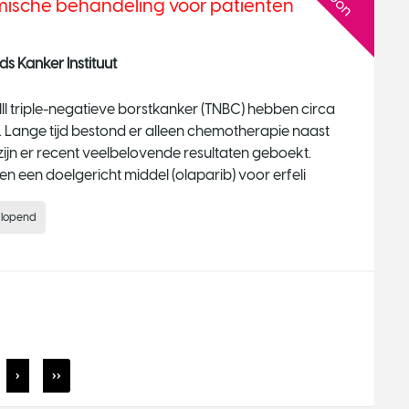
emische behandeling voor patienten
 Kanker Instituut
II triple-negatieve borstkanker (TNBC) hebben circa
. Lange tijd bestond er alleen chemotherapie naast
zijn er recent veelbelovende resultaten geboekt.
 een doelgericht middel (olaparib) voor erfeli
lopend
›
››