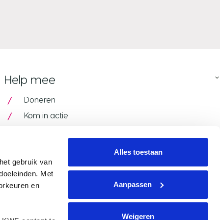
Help mee
Doneren
Kom in actie
Pink Ribbon Armband
In actie met je bedrijf
Alles toestaan
et gebruik van 
Speel mee met de VriendenLoterij
oeleinden. Met 
Postcode Loterij
Aanpassen
rkeuren en 
Weigeren