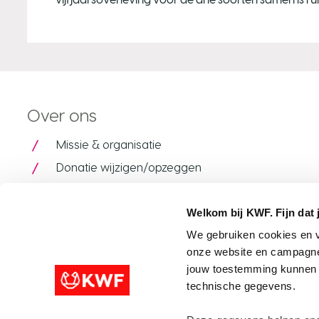
Over ons
Missie & organisatie
Donatie wijzigen/opzeggen
Contact
Welkom bij KWF. Fijn dat 
Pers
We gebruiken cookies en v
Veelgestelde vragen
onze website en campagne
Geschiedenis van Pink Ribbon
jouw toestemming kunnen w
Ambassadeur Quinty
technische gegevens.
Aanmelden nieuwsbrief