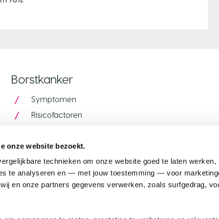
Borstkanker
Symptomen
Risicofactoren
Bevolkingsonderzoek
je onze website bezoekt.
Fabels over borstkanker
ergelijkbare technieken om onze website goed te laten werken, h
Alcohol, voeding en thermografie
s te analyseren en — met jouw toestemming — voor marketingd
Ervaringsverhalen van patienten
ij en onze partners gegevens verwerken, zoals surfgedrag, voo
Borstkanker bij mannen