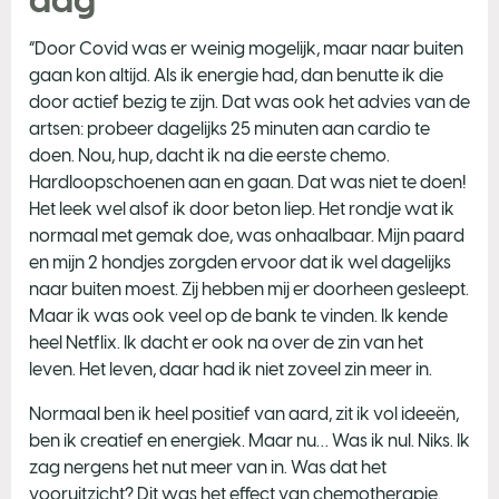
“Door Covid was er weinig mogelijk, maar naar buiten
gaan kon altijd. Als ik energie had, dan benutte ik die
door actief bezig te zijn. Dat was ook het advies van de
artsen: probeer dagelijks 25 minuten aan cardio te
doen. Nou, hup, dacht ik na die eerste chemo.
Hardloopschoenen aan en gaan. Dat was niet te doen!
Het leek wel alsof ik door beton liep. Het rondje wat ik
normaal met gemak doe, was onhaalbaar. Mijn paard
en mijn 2 hondjes zorgden ervoor dat ik wel dagelijks
naar buiten moest. Zij hebben mij er doorheen gesleept.
Maar ik was ook veel op de bank te vinden. Ik kende
heel Netflix. Ik dacht er ook na over de zin van het
leven. Het leven, daar had ik niet zoveel zin meer in.
Normaal ben ik heel positief van aard, zit ik vol ideeën,
ben ik creatief en energiek. Maar nu… Was ik nul. Niks. Ik
zag nergens het nut meer van in. Was dat het
vooruitzicht? Dit was het effect van chemotherapie.