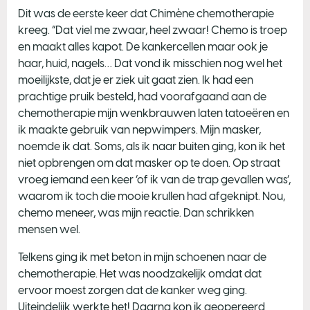
Dit was de eerste keer dat Chimène chemotherapie
kreeg. “Dat viel me zwaar, heel zwaar! Chemo is troep
en maakt alles kapot. De kankercellen maar ook je
haar, huid, nagels… Dat vond ik misschien nog wel het
moeilijkste, dat je er ziek uit gaat zien. Ik had een
prachtige pruik besteld, had voorafgaand aan de
chemotherapie mijn wenkbrauwen laten tatoeëren en
ik maakte gebruik van nepwimpers. Mijn masker,
noemde ik dat. Soms, als ik naar buiten ging, kon ik het
niet opbrengen om dat masker op te doen. Op straat
vroeg iemand een keer ‘of ik van de trap gevallen was’,
waarom ik toch die mooie krullen had afgeknipt. Nou,
chemo meneer, was mijn reactie. Dan schrikken
mensen wel.
Telkens ging ik met beton in mijn schoenen naar de
chemotherapie. Het was noodzakelijk omdat dat
ervoor moest zorgen dat de kanker weg ging.
Uiteindelijk werkte het! Daarna kon ik geopereerd