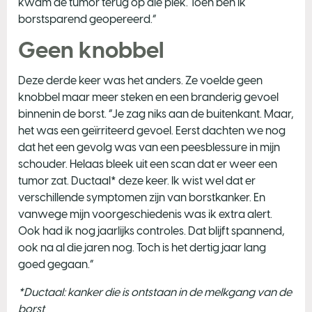
kwam de tumor terug op die plek. Toen ben ik
borstsparend geopereerd.”
Geen knobbel
Deze derde keer was het anders. Ze voelde geen
knobbel maar meer steken en een branderig gevoel
binnenin de borst. “Je zag niks aan de buitenkant. Maar,
het was een geïrriteerd gevoel. Eerst dachten we nog
dat het een gevolg was van een peesblessure in mijn
schouder. Helaas bleek uit een scan dat er weer een
tumor zat. Ductaal* deze keer. Ik wist wel dat er
verschillende symptomen zijn van borstkanker. En
vanwege mijn voorgeschiedenis was ik extra alert.
Ook had ik nog jaarlijks controles. Dat blijft spannend,
ook na al die jaren nog. Toch is het dertig jaar lang
goed gegaan.”
*Ductaal: kanker die is ontstaan in de melkgang van de
borst