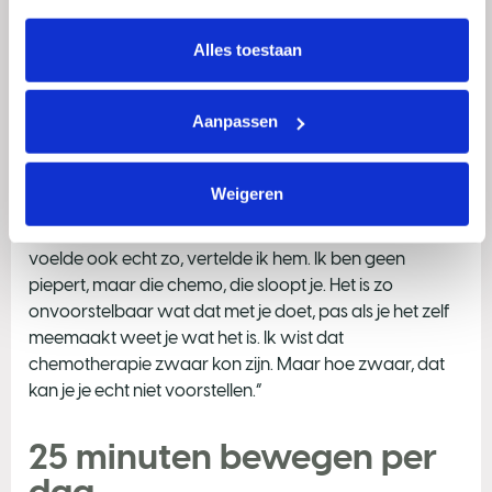
belasten. Maar, ik maakte liever gebruik van de
intrekken via Cookie instellingen onderaan de pagina. De 
taxiservice. In zo’n taxi terug naar huis na de
lijst met cookies is te vinden in het tabblad “details”.
Alles toestaan
chemotherapie hoefde ik ook niet te praten. Kon ik
zwelgen in zelfmedelijden. Laat me maar alleen ziek
zijn.
Aanpassen
Ook mijn zoon van 17 probeerde ik zo min mogelijk te
belasten met mijn ziek zijn. Ik moest een keer iets
Weigeren
pakken van boven en kwam hijgend beneden. ‘Je doet
net alsof je een marathon moet lopen,’ zei hij. Het
voelde ook echt zo, vertelde ik hem. Ik ben geen
piepert, maar die chemo, die sloopt je. Het is zo
onvoorstelbaar wat dat met je doet, pas als je het zelf
meemaakt weet je wat het is. Ik wist dat
chemotherapie zwaar kon zijn. Maar hoe zwaar, dat
kan je je echt niet voorstellen.”
25 minuten bewegen per
dag