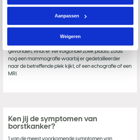
vervolgonderzoek
Aanpassen
In de meeste ziekenhuizen krijg je dezelfde dag nog de
uitslag van de mammografie. In andere gevallen
bespreek je de uitslag met je arts tijdens een volgende
Weigeren
afspraak. Als er een afwijking in de borst wordt
gevonden, vindt er vervolgonderzoek plaats. Zoals
nog een mammografie waarbij er gedetailleerder
naar de betreffende plek kijkt, of een echografie of een
MRI.
Ken jij de symptomen van
borstkanker?
1 van de meest voorkomende symptomen van