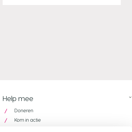
Help mee
Doneren
Kom in actie
Pink Ribbon Armband