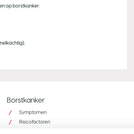
en op borstkanker:
melkachtig);
Borstkanker
Symptomen
Risicofactoren
Bevolkingsonderzoek