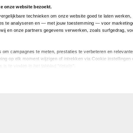
je onze website bezoekt.
Fabels over borstkanker
ergelijkbare technieken om onze website goed te laten werken, h
Alcohol, voeding en thermografie
s te analyseren en — met jouw toestemming — voor marketingd
Ervaringsverhalen van patienten
ij en onze partners gegevens verwerken, zoals surfgedrag, voo
Borstkanker bij mannen
om campagnes te meten, prestaties te verbeteren en relevante
ing op elk moment wijzigen of intrekken via Cookie instellingen 
 is te vinden in het tabblad “details”.
n
Disclaimer
Integriteit
Privacy
Cookies