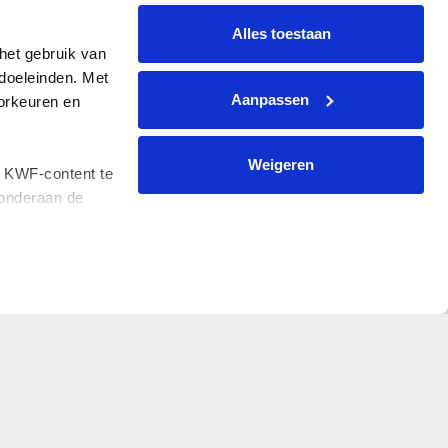
In actie met je bedrijf
Alles toestaan
et gebruik van 
Speel mee met de VriendenLoterij
oeleinden. Met 
Postcode Loterij
Aanpassen
rkeuren en 
Weigeren
 KWF-content te 
onderaan de 