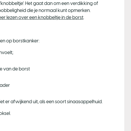
nobbeltje’. Het gaat dan om een verdikking of
bobbeligheid die je normaal kunt opmerken.
er lezen over een knobbeltje in de borst
.
en op borstkanker:
nvoelt;
te van de borst
 ader
et er afwijkend uit, als een soort sinaasappelhuid.
oksel.