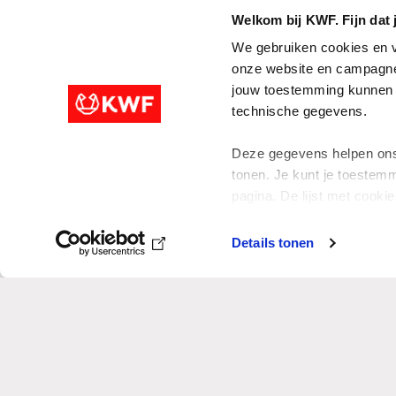
Welkom bij KWF. Fijn dat 
Pers
We gebruiken cookies en v
Veelgestelde vragen
onze website en campagne
Geschiedenis van Pink Ribbon
jouw toestemming kunnen w
Ambassadeur Quinty
technische gegevens.
Aanmelden nieuwsbrief
Deze gegevens helpen ons 
tonen. Je kunt je toestemm
pagina. De lijst met cookies
Colofo
Details tonen