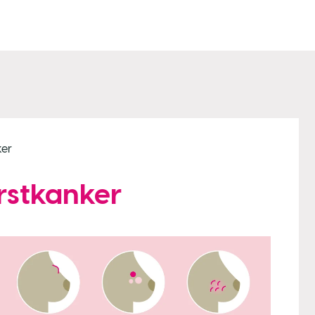
ker
stkanker