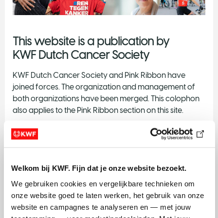
This website is a publication by
KWF Dutch Cancer Society
KWF Dutch Cancer Society and Pink Ribbon have
joined forces. The organization and management of
both organizations have been merged. This colophon
also applies to the Pink Ribbon section on this site.
Technical realisation
Website: Finalist |
finalist.nl
Video: Motionmakers |
motionmakers.video
Welkom bij KWF. Fijn dat je onze website bezoekt.
Navigation
We gebruiken cookies en vergelijkbare technieken om 
onze website goed te laten werken, het gebruik van onze 
The website contains 6 sections:
website en campagnes te analyseren en — met jouw 